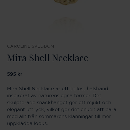
CAROLINE SVEDBOM
Mira Shell Necklace
Pris
595 kr
:
595 kr
Mira Shell Necklace är ett tidlöst halsband
inspirerat av naturens egna former. Det
skulpterade snäckhänget ger ett mjukt och
elegant uttryck, vilket gör det enkelt att bära
med allt från sommarens klänningar till mer
uppklädda looks.