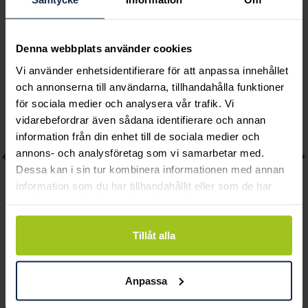
Andra köpte också
Denna webbplats använder cookies
Vi använder enhetsidentifierare för att anpassa innehållet
och annonserna till användarna, tillhandahålla funktioner
för sociala medier och analysera vår trafik. Vi
vidarebefordrar även sådana identifierare och annan
information från din enhet till de sociala medier och
annons- och analysföretag som vi samarbetar med.
Dessa kan i sin tur kombinera informationen med annan
information som du har tillhandahållit eller som de har
samlat in när du har använt deras tjänster.
Tillåt alla
Caroline Svedbom
Caroline Svedbom
Pearl Bracelet / Pearl
Mini Drop Necklace /
Anpassa
Pris
595 kr
:
595 kr
Mango Delite
Pris
895 kr
:
895 kr