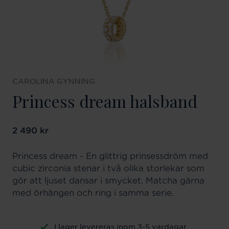
CAROLINA GYNNING
Princess dream halsband
Pris
2 490 kr
:
2 490 kr
Princess dream - En glittrig prinsessdröm med
cubic zirconia stenar i två olika storlekar som
gör att ljuset dansar i smycket. Matcha gärna
med örhängen och ring i samma serie.
I lager levereras inom 3-5 vardagar