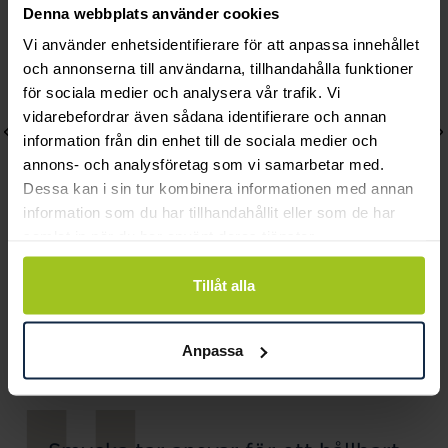
Denna webbplats använder cookies
Vi använder enhetsidentifierare för att anpassa innehållet
och annonserna till användarna, tillhandahålla funktioner
för sociala medier och analysera vår trafik. Vi
vidarebefordrar även sådana identifierare och annan
information från din enhet till de sociala medier och
annons- och analysföretag som vi samarbetar med.
Dessa kan i sin tur kombinera informationen med annan
information som du har tillhandahållit eller som de har
samlat in när du har använt deras tjänster.
Carolina Gynning
Carolina Gynning
Tillåt alla
Cross my heart Halsband
Safe and Sound
Förgylld
Pris
2 390 kr
:
2 390 kr
Anpassa
Pris
2 390 kr
:
2 390 kr