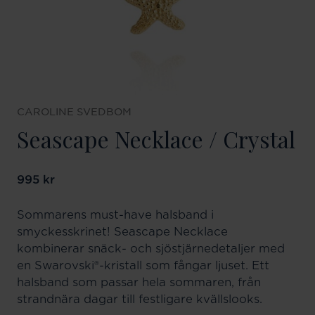
CAROLINE SVEDBOM
Seascape Necklace / Crystal
Pris
995 kr
:
995 kr
Sommarens must-have halsband i
smyckesskrinet! Seascape Necklace
kombinerar snäck- och sjöstjärnedetaljer med
en Swarovski®-kristall som fångar ljuset. Ett
halsband som passar hela sommaren, från
strandnära dagar till festligare kvällslooks.