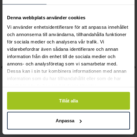
Andra köpte också
Denna webbplats använder cookies
Vi använder enhetsidentifierare för att anpassa innehållet
och annonserna till användarna, tillhandahålla funktioner
för sociala medier och analysera vår trafik. Vi
vidarebefordrar även sådana identifierare och annan
information från din enhet till de sociala medier och
annons- och analysföretag som vi samarbetar med.
Dessa kan i sin tur kombinera informationen med annan
information som du har tillhandahållit eller som de har
samlat in när du har använt deras tjänster.
Tillåt alla
Caroline Svedbom
Caroline Svedbom
Seascape Bracelet
Mira Shell Necklace
Anpassa
Pris
695 kr
:
695 kr
Pris
595 kr
:
595 kr