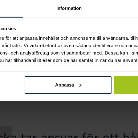
Information
cookies
e för att anpassa innehållet och annonserna till användarna, tillh
vår trafik. Vi vidarebefordrar även sådana identifierare och anna
nnons- och analysföretag som vi samarbetar med. Dessa kan i sin
har tillhandahållit eller som de har samlat in när du har använt 
August
August
Two Hearts förgyllt
Letter 18K
Anpassa
Pris
2 000 kr
:
2 000 kr
halsband
Pris
2 190 kr
:
2 190 kr
ka tar ansvar för ett hål