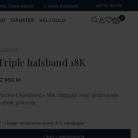
HITTA BUTIK
ING ÖVER 695KR
HEMLEVERANS
0
ER
TJÄNSTER
SÄLJ GULD
AUGUST
Triple halsband 18K
ris
12 950 kr
:
12 950 kr
Vackert halsband i 18K rödguld med gnistrande
ubisk zirkonia.
I lager levereras inom 3-5 vardagar
LÄGG I VARUKORGEN