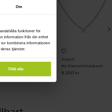
Om
andahålla funktioner för
n information från din enhet
 tur kombinera informationen
deras tjänster.
August
August
Royal pearl ring
My Diamond halsband
Tillåt alla
Pris
1 260 kr
:
1 260 kr
Pris
9 200 kr
:
9 200 kr
lbart