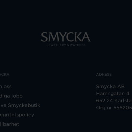
YCKA
ADRESS
 oss
Smycka AB
Hamngatan 4
diga jobb
652 24 Karlst
iva Smyckabutik
Org nr 55620
tegritetspolicy
llbarhet