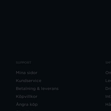
SUPPORT
SM
Mina sidor
Om
Kundservice
Le
Betalning & leverans
Dr
Köpvillkor
In
Ångra köp
Hå