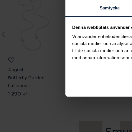
Samtycke
Denna webbplats använder 
Vi använder enhetsidentifierar
sociala medier och analysera 
till de sociala medier och a
med annan information som du 
August
August
Butterfly Garden
Halo double förgylld
halsband
ring
Pris
1 290 kr
:
1 290 kr
Pris
1 120 kr
:
1 120 kr
Smyc