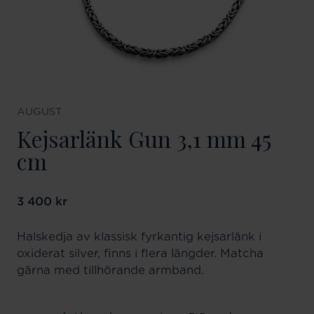
AUGUST
Kejsarlänk Gun 3,1 mm 45
cm
Pris
3 400 kr
:
3 400 kr
Halskedja av klassisk fyrkantig kejsarlänk i
oxiderat silver, finns i flera längder. Matcha
gärna med tillhörande armband.