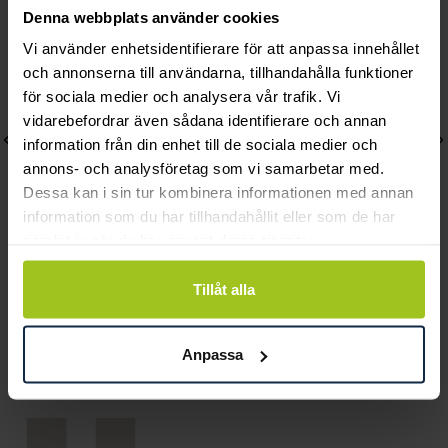
Denna webbplats använder cookies
Vi använder enhetsidentifierare för att anpassa innehållet
och annonserna till användarna, tillhandahålla funktioner
för sociala medier och analysera vår trafik. Vi
vidarebefordrar även sådana identifierare och annan
information från din enhet till de sociala medier och
annons- och analysföretag som vi samarbetar med.
Dessa kan i sin tur kombinera informationen med annan
information som du har tillhandahållit eller som de har
samlat in när du har använt deras tjänster.
August
August
Tillåt alla
Franco Gun 3 mm 50 cm
Officerslänk curb bridge
Pris
2 730 kr
:
2 730 kr
50 cm
Anpassa
Pris
3 760 kr
:
3 760 kr