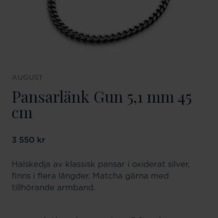
AUGUST
Pansarlänk Gun 5,1 mm 45
cm
Pris
3 550 kr
:
3 550 kr
Halskedja av klassisk pansar i oxiderat silver,
finns i flera längder. Matcha gärna med
tillhörande armband.