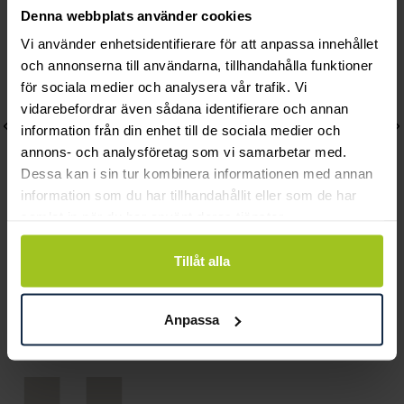
Denna webbplats använder cookies
Vi använder enhetsidentifierare för att anpassa innehållet
och annonserna till användarna, tillhandahålla funktioner
för sociala medier och analysera vår trafik. Vi
vidarebefordrar även sådana identifierare och annan
information från din enhet till de sociala medier och
annons- och analysföretag som vi samarbetar med.
Dessa kan i sin tur kombinera informationen med annan
information som du har tillhandahållit eller som de har
samlat in när du har använt deras tjänster.
August
August
Tillåt alla
Pansarlänk 3,5 mm 50
Franco Gun 3 mm 50 cm
cm
Pris
2 730 kr
:
2 730 kr
Anpassa
Pris
1 860 kr
:
1 860 kr