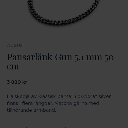
AUGUST
Pansarlänk Gun 5,1 mm 50
cm
Pris
3 880 kr
:
3 880 kr
Halskedja av klassisk pansar i oxiderat silver,
finns i flera längder. Matcha gärna med
tillhörande armband.