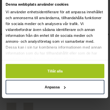
Denna webbplats använder cookies
Vi använder enhetsidentifierare för att anpassa innehållet
och annonserna till användarna, tillhandahålla funktioner
för sociala medier och analysera vår trafik. Vi
vidarebefordrar även sådana identifierare och annan
information från din enhet till de sociala medier och
annons- och analysföretag som vi samarbetar med.
Dessa kan i sin tur kombinera informationen med annan
information som du har tillhandahållit eller som de har
samlat in när du har använt deras tjänster.
August
August
Tillåt alla
Steel pansarlänk 7 mm
Steel pansarlänk 7 mm
50 cm
45 cm
Anpassa
Pris
640 kr
:
640 kr
Pris
640 kr
:
640 kr