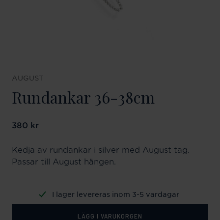
AUGUST
Rundankar 36-38cm
Pris
380 kr
:
380 kr
Kedja av rundankar i silver med August tag.
Passar till August hängen.
I lager levereras inom 3-5 vardagar
LÄGG I VARUKORGEN