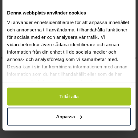
Andra köpte också
Denna webbplats använder cookies
Vi använder enhetsidentifierare för att anpassa innehållet
och annonserna till användarna, tillhandahålla funktioner
för sociala medier och analysera vår trafik. Vi
vidarebefordrar även sådana identifierare och annan
information från din enhet till de sociala medier och
annons- och analysföretag som vi samarbetar med.
Dessa kan i sin tur kombinera informationen med annan
information som du har tillhandahållit eller som de har
samlat in när du har använt deras tjänster.
Tillåt alla
August
August
Gravyrplatta Rondell 16
Rundankar 42-45 cm
Anpassa
mm
Pris
390 kr
:
390 kr
Pris
200 kr
:
200 kr