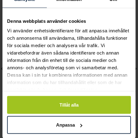
Andra köpte också
Denna webbplats använder cookies
Vi använder enhetsidentifierare för att anpassa innehållet
och annonserna till användarna, tillhandahålla funktioner
för sociala medier och analysera vår trafik. Vi
vidarebefordrar även sådana identifierare och annan
information från din enhet till de sociala medier och
annons- och analysföretag som vi samarbetar med.
Dessa kan i sin tur kombinera informationen med annan
information som du har tillhandahållit eller som de har
samlat in när du har använt deras tjänster.
Tillåt alla
Mockberg
Mockberg
Ellie Gold Necklace
Wavy bolded cuff gold
Anpassa
Pris
799 kr
:
799 kr
bracelet
Pris
899 kr
:
899 kr