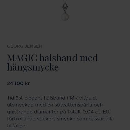
GEORG JENSEN
MAGIC halsband med
hängsmycke
Pris
24 100 kr
:
24 100 kr
Tidlöst elegant halsband i 18K vitguld,
utsmyckad med en sötvattenspärla och
gnistrande diamanter på totalt 0,04 ct. Ett
förtrollande vackert smycke som passar alla
tillfällen.