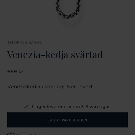
THOMAS SABO
Venezia-kedja svärtad
Pris
659 kr
:
659 kr
Veneziakedja i sterlingsilver i svart.
I lager levereras inom 3-5 vardagar
LÄGG I VARUKORGEN