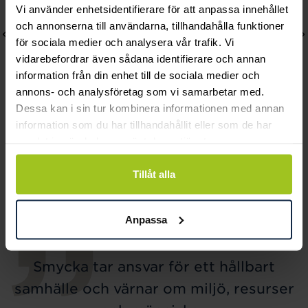
Vi använder enhetsidentifierare för att anpassa innehållet
och annonserna till användarna, tillhandahålla funktioner
för sociala medier och analysera vår trafik. Vi
vidarebefordrar även sådana identifierare och annan
information från din enhet till de sociala medier och
annons- och analysföretag som vi samarbetar med.
Dessa kan i sin tur kombinera informationen med annan
information som du har tillhandahållit eller som de har
Thomas Sabo
Classic
samlat in när du har använt deras tjänster.
Halsband Peace med
C31300-4K vitguld
stenar i färg Guld
Pris
13 850 kr
:
13 850 kr
Tillåt alla
Pris
2 099 kr
:
2 099 kr
Anpassa
Smycka tar ansvar för ett hållbart
samhälle och värnar om miljö, resurser