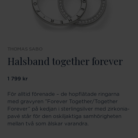
THOMAS SABO
Halsband together forever
Pris
1 799 kr
:
1 799 kr
För alltid förenade – de hopflätade ringarna
med gravyren ”Forever Together/Together
Forever” på kedjan i sterlingsilver med zirkonia-
pavé står för den oskiljaktiga samhörigheten
mellan två som älskar varandra.