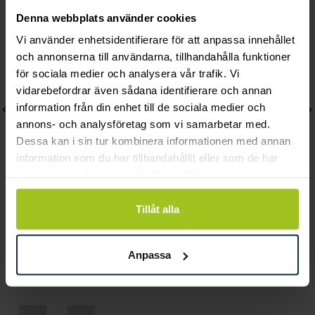
Denna webbplats använder cookies
Vi använder enhetsidentifierare för att anpassa innehållet
och annonserna till användarna, tillhandahålla funktioner
för sociala medier och analysera vår trafik. Vi
vidarebefordrar även sådana identifierare och annan
information från din enhet till de sociala medier och
annons- och analysföretag som vi samarbetar med.
Dessa kan i sin tur kombinera informationen med annan
information som du har tillhandahållit eller som de har
samlat in när du har använt deras tjänster.
Thomas Sabo
Thomas Sabo
Tillåt alla
Charm-halsband med en
Halsband pärla med vit
Connect-Link silver
sten Silver
Anpassa
Pris
1 949 kr
:
1 949 kr
Pris
2 599 kr
:
2 599 kr