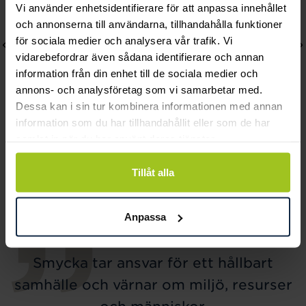
Vi använder enhetsidentifierare för att anpassa innehållet
och annonserna till användarna, tillhandahålla funktioner
för sociala medier och analysera vår trafik. Vi
vidarebefordrar även sådana identifierare och annan
information från din enhet till de sociala medier och
annons- och analysföretag som vi samarbetar med.
Dessa kan i sin tur kombinera informationen med annan
information som du har tillhandahållit eller som de har
samlat in när du har använt deras tjänster.
Thomas Sabo
Astrid & Agnes
Charm-hängsmycke rosa
Palma halsband pärla
Tillåt alla
hjärta silver
kort
Pris
569 kr
:
569 kr
Pris
499 kr
:
499 kr
Anpassa
Smycka tar ansvar för ett hållbart
samhälle och värnar om miljö, resurser