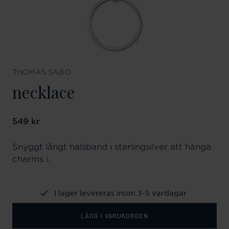
THOMAS SABO
necklace
Pris
549 kr
:
549 kr
Snyggt långt halsband i sterlingsilver att hänga
charms i.
I lager levereras inom 3-5 vardagar
LÄGG I VARUKORGEN