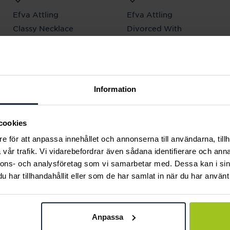
Efva Attling
Efva Attling
Classy Necklace
Divorced With
Pris
3 900 kr
:
3 900 kr
Children Necklace
Pris
3 500 kr
:
3 500 kr
Information
Andra köpte också
cookies
e för att anpassa innehållet och annonserna till användarna, tillh
vår trafik. Vi vidarebefordrar även sådana identifierare och anna
nnons- och analysföretag som vi samarbetar med. Dessa kan i sin
har tillhandahållit eller som de har samlat in när du har använt 
Anpassa