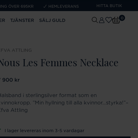
HITTA BUTIK
ING ÖVER 695KR
HEMLEVERANS
0
ER
TJÄNSTER
SÄLJ GULD
EFVA ATTLING
Nous Les Femmes Necklace
ris
7 900 kr
:
7 900 kr
Halsband i sterlingsilver format som en
vinnokropp. ”Min hyllning till alla kvinnor…styrka!”–
Efva Attling
I lager levereras inom 3-5 vardagar