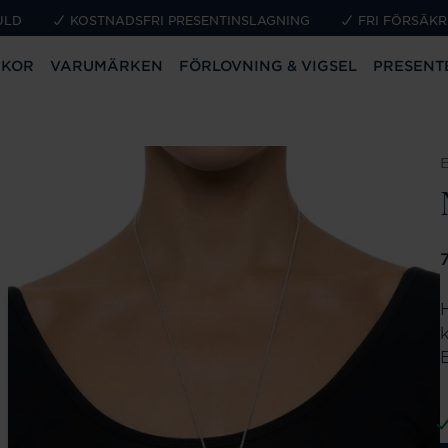
ULD
KOSTNADSFRI PRESENTINSLAGNING
FRI FÖRSÄKR
CKOR
VARUMÄRKEN
FÖRLOVNING & VIGSEL
PRESENT
P
k