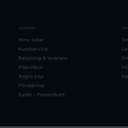
SUPPORT
SM
Mina sidor
Om
Kundservice
Le
Betalning & leverans
Dr
Köpvillkor
In
Ångra köp
Hå
Försäkring
Saldo - Presentkort