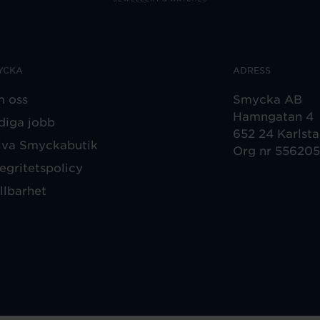
YCKA
ADRESS
 oss
Smycka AB
Hamngatan 4
diga jobb
652 24 Karlst
iva Smyckabutik
Org nr 55620
tegritetspolicy
llbarhet