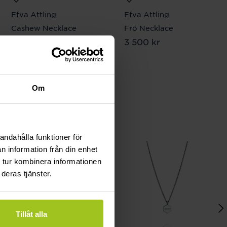
Efva Attling
Efva Attling
Cashew Necklace
Frö Necklace
Pris
3 500 kr
:
3 500 kr
Pris
3 500 kr
:
3 500 kr
Om
andahålla funktioner för
n information från din enhet
 tur kombinera informationen
deras tjänster.
Tillåt alla