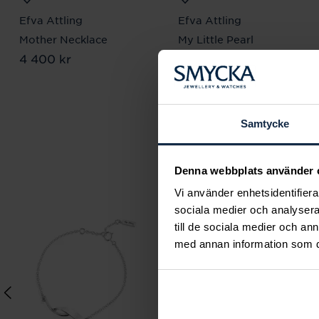
Efva Attling
Efva Attling
Mother Necklace
My Little Pearl
Pris
4 400 kr
:
4 400 kr
Necklace
Pris
6 500 kr
:
6 500 kr
Samtycke
Denna webbplats använder 
Vi använder enhetsidentifierar
sociala medier och analysera 
till de sociala medier och a
med annan information som du 