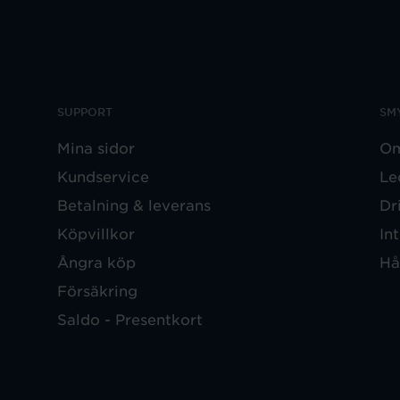
SUPPORT
SM
Mina sidor
Om
Kundservice
Le
Betalning & leverans
Dr
Köpvillkor
In
Ångra köp
Hå
Försäkring
Saldo - Presentkort