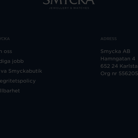
YCKA
ADRESS
 oss
Smycka AB
Hamngatan 4
diga jobb
652 24 Karlst
iva Smyckabutik
Org nr 55620
tegritetspolicy
llbarhet