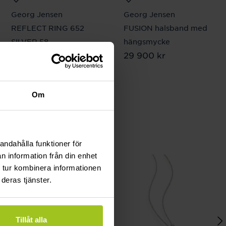
Georg Jensen
Georg Jensen
REFLECT RING 652
FUSION halsband med
SILVER 58
hängsmycke
Pris
3 200 kr
:
3 200 kr
Pris
29 900 kr
:
29 900 kr
Om
andahålla funktioner för
n information från din enhet
 tur kombinera informationen
deras tjänster.
Tillåt alla