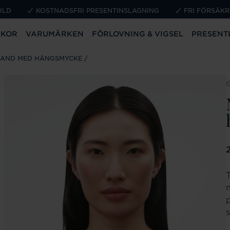
ULD
KOSTNADSFRI PRESENTINSLAGNING
FRI FÖRSÄKR
CKOR
VARUMÄRKEN
FÖRLOVNING & VIGSEL
PRESENT
BAND MED HÄNGSMYCKE
P
s