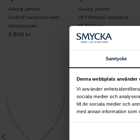
Georg Jensen
Georg Jensen
CURVE halsband med
OFFSPRING halsband
Pris
13 300 kr
:
13 300 kr
hängsmycke
Pris
5 800 kr
:
5 800 kr
Samtycke
Denna webbplats använder 
Vi använder enhetsidentifierar
sociala medier och analysera 
till de sociala medier och a
med annan information som du 