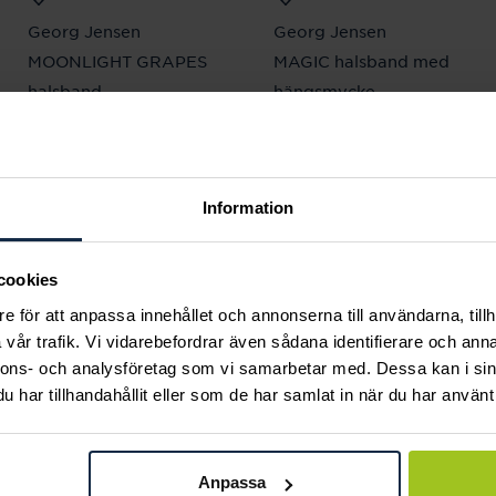
Georg Jensen
Georg Jensen
MOONLIGHT GRAPES
MAGIC halsband med
halsband
hängsmycke
Pris
11 300 kr
:
11 300 kr
Pris
22 500 kr
:
22 500 kr
Information
Andra köpte också
cookies
e för att anpassa innehållet och annonserna till användarna, tillh
vår trafik. Vi vidarebefordrar även sådana identifierare och anna
nnons- och analysföretag som vi samarbetar med. Dessa kan i sin
har tillhandahållit eller som de har samlat in när du har använt 
Anpassa