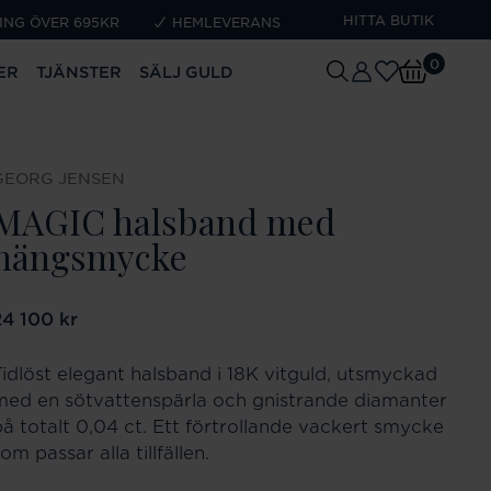
HITTA BUTIK
ING ÖVER 695KR
HEMLEVERANS
0
ER
TJÄNSTER
SÄLJ GULD
GEORG JENSEN
MAGIC halsband med
hängsmycke
ris
24 100 kr
:
24 100 kr
Tidlöst elegant halsband i 18K vitguld, utsmyckad
med en sötvattenspärla och gnistrande diamanter
på totalt 0,04 ct. Ett förtrollande vackert smycke
om passar alla tillfällen.