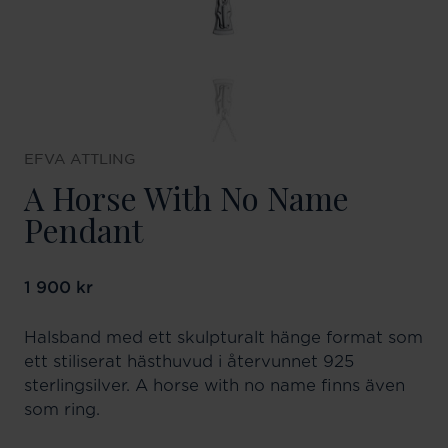
EFVA ATTLING
A Horse With No Name
Pendant
Pris
1 900 kr
:
1 900 kr
Halsband med ett skulpturalt hänge format som
ett stiliserat hästhuvud i återvunnet 925
sterlingsilver. A horse with no name finns även
som ring.