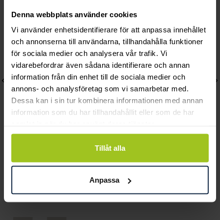
Denna webbplats använder cookies
Vi använder enhetsidentifierare för att anpassa innehållet
och annonserna till användarna, tillhandahålla funktioner
för sociala medier och analysera vår trafik. Vi
vidarebefordrar även sådana identifierare och annan
information från din enhet till de sociala medier och
annons- och analysföretag som vi samarbetar med.
Dessa kan i sin tur kombinera informationen med annan
information som du har tillhandahållit eller som de har
samlat in när du har använt deras tjänster.
Tillåt alla
Efva Attling
Efva Attling
Violet Necklace
Mother Necklace
Pris
1 500 kr
:
1 500 kr
Pris
4 400 kr
:
4 400 kr
Anpassa