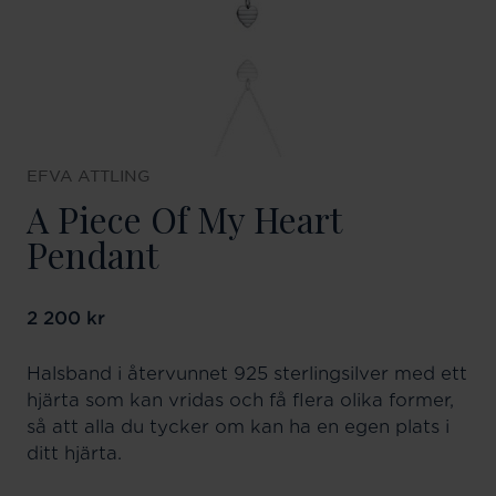
EFVA ATTLING
A Piece Of My Heart
Pendant
Pris
2 200 kr
:
2 200 kr
Halsband i återvunnet 925 sterlingsilver med ett
hjärta som kan vridas och få flera olika former,
så att alla du tycker om kan ha en egen plats i
ditt hjärta.