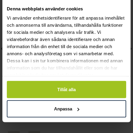
Denna webbplats använder cookies
Vi använder enhetsidentifierare för att anpassa innehållet
och annonserna till användarna, tillhandahålla funktioner
för sociala medier och analysera vår trafik. Vi
vidarebefordrar även sådana identifierare och annan
information från din enhet till de sociala medier och
annons- och analysföretag som vi samarbetar med.
Dessa kan i sin tur kombinera informationen med annan
information som du har tillhandahållit eller som de har
samlat in när du har använt deras tjänster.
Tillåt alla
Efva Attling
Efva Attling
Hooked On A Feeling
Little Roller Coaster
Necklace
Necklace
Anpassa
Pris
1 500 kr
:
1 500 kr
Pris
1 500 kr
:
1 500 kr