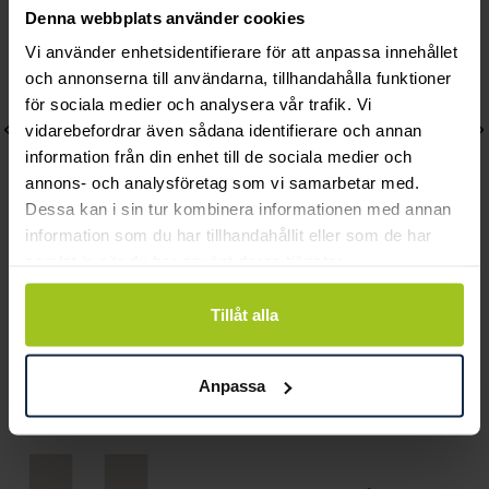
Denna webbplats använder cookies
Vi använder enhetsidentifierare för att anpassa innehållet
och annonserna till användarna, tillhandahålla funktioner
för sociala medier och analysera vår trafik. Vi
vidarebefordrar även sådana identifierare och annan
information från din enhet till de sociala medier och
annons- och analysföretag som vi samarbetar med.
Dessa kan i sin tur kombinera informationen med annan
information som du har tillhandahållit eller som de har
samlat in när du har använt deras tjänster.
Georg Jensen
Georg Jensen
MERCY hänge
DAISY hänge
Tillåt alla
Pris
2 550 kr
:
2 550 kr
Pris
2 350 kr
:
2 350 kr
Anpassa