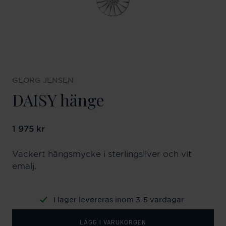
GEORG JENSEN
DAISY hänge
Pris
1 975 kr
:
1 975 kr
Vackert hängsmycke i sterlingsilver och vit
emalj.
I lager levereras inom 3-5 vardagar
LÄGG I VARUKORGEN