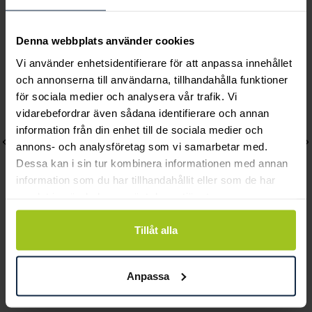
Andra köpte också
Denna webbplats använder cookies
Vi använder enhetsidentifierare för att anpassa innehållet
och annonserna till användarna, tillhandahålla funktioner
för sociala medier och analysera vår trafik. Vi
vidarebefordrar även sådana identifierare och annan
information från din enhet till de sociala medier och
annons- och analysföretag som vi samarbetar med.
Dessa kan i sin tur kombinera informationen med annan
information som du har tillhandahållit eller som de har
samlat in när du har använt deras tjänster.
Tillåt alla
Lily and Rose
Mockberg
Emily pearl bracelet -
Royal Watch 28 mm
Ivory
Pris
2 399 kr
:
2 399 kr
Anpassa
Pris
349 kr
:
349 kr