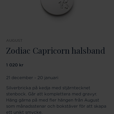
AUGUST
Zodiac Capricorn halsband
Pris
1 020 kr
:
1 020 kr
21 december - 20 januari
Silverbricka på kedja med stjärntecknet
stenbock. Går att komplettera med gravyr.
Häng gärna på med fler hängen från August
som månadsstenar och bokstäver för att skapa
ett unikt smycke.