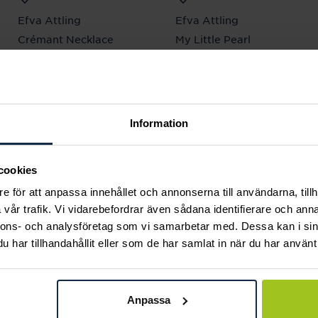
Efva Attling
Efva Attling
Crémant Necklace
My Little Pearl
Pris
2 700 kr
:
2 700 kr
Necklace
Pris
900 kr
:
900 kr
Information
Andra köpte också
cookies
e för att anpassa innehållet och annonserna till användarna, tillh
vår trafik. Vi vidarebefordrar även sådana identifierare och anna
nnons- och analysföretag som vi samarbetar med. Dessa kan i sin
har tillhandahållit eller som de har samlat in när du har använt 
Anpassa