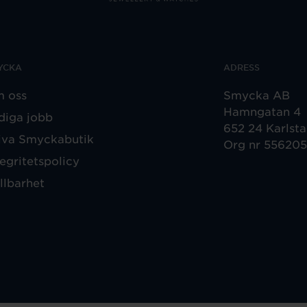
YCKA
ADRESS
 oss
Smycka AB
Hamngatan 4
diga jobb
652 24 Karlst
iva Smyckabutik
Org nr 55620
tegritetspolicy
llbarhet