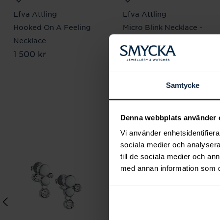
Efva Attling
Efva Attling
Hooked On A Feeling
Micro Blink Necklace -
Necklace
Blue Topaz
Pris
1 500 kr
:
1 500 kr
Pris
1 100 kr
:
1 100 kr
Samtycke
Denna webbplats använder 
Vi använder enhetsidentifierar
sociala medier och analysera 
till de sociala medier och a
med annan information som du 