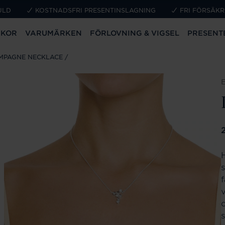
ULD
KOSTNADSFRI PRESENTINSLAGNING
FRI FÖRSÄKR
CKOR
VARUMÄRKEN
FÖRLOVNING & VIGSEL
PRESENT
AMPAGNE NECKLACE
P
f