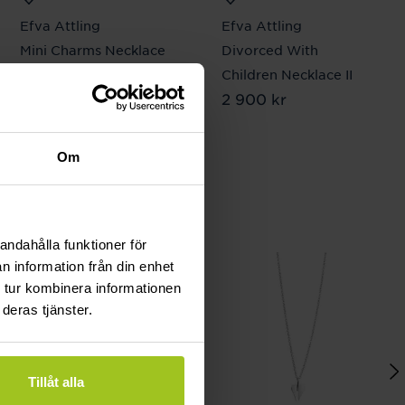
Efva Attling
Efva Attling
Mini Charms Necklace
Divorced With
Pris
2 400 kr
:
2 400 kr
Children Necklace II
Pris
2 900 kr
:
2 900 kr
Om
andahålla funktioner för
n information från din enhet
 tur kombinera informationen
deras tjänster.
Tillåt alla