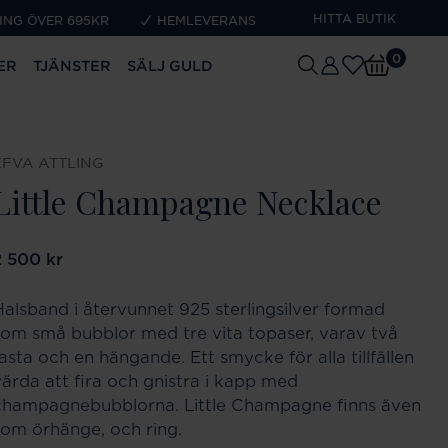
HITTA BUTIK
ING ÖVER 695KR
HEMLEVERANS
0
ER
TJÄNSTER
SÄLJ GULD
EFVA ATTLING
Little Champagne Necklace
ris
2 500 kr
:
2 500 kr
Halsband i återvunnet 925 sterlingsilver formad
som små bubblor med tre vita topaser, varav två
asta och en hängande. Ett smycke för alla tillfällen
värda att fira och gnistra i kapp med
champagnebubblorna. Little Champagne finns även
som örhänge, och ring.