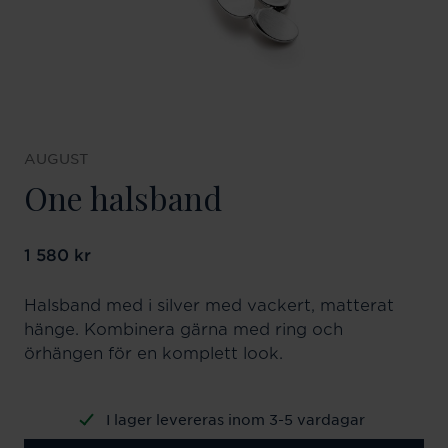
AUGUST
One halsband
Pris
1 580 kr
:
1 580 kr
Halsband med i silver med vackert, matterat
hänge. Kombinera gärna med ring och
örhängen för en komplett look.
I lager levereras inom 3-5 vardagar