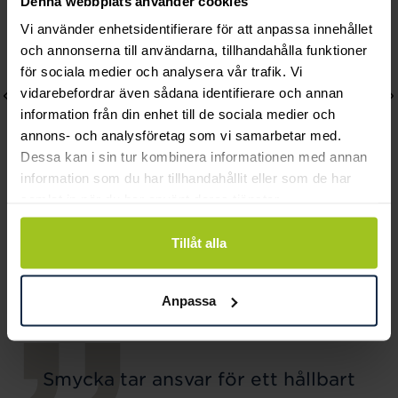
Denna webbplats använder cookies
Vi använder enhetsidentifierare för att anpassa innehållet
och annonserna till användarna, tillhandahålla funktioner
för sociala medier och analysera vår trafik. Vi
vidarebefordrar även sådana identifierare och annan
information från din enhet till de sociala medier och
annons- och analysföretag som vi samarbetar med.
Dessa kan i sin tur kombinera informationen med annan
information som du har tillhandahållit eller som de har
samlat in när du har använt deras tjänster.
August
August
Tillåt alla
Halo armring
One ring
Pris
1 760 kr
:
1 760 kr
Pris
1 460 kr
:
1 460 kr
Anpassa
Smycka tar ansvar för ett hållbart