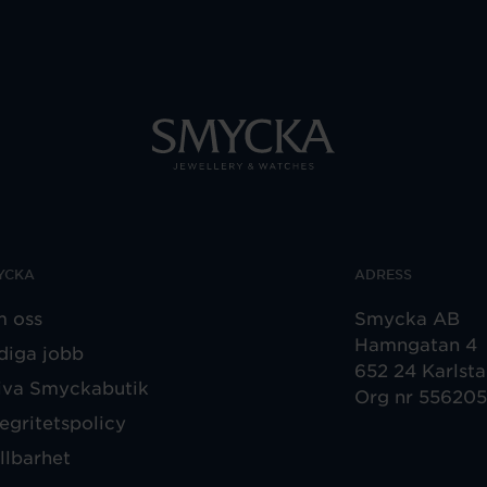
YCKA
ADRESS
 oss
Smycka AB
Hamngatan 4
diga jobb
652 24 Karlst
iva Smyckabutik
Org nr 55620
tegritetspolicy
llbarhet