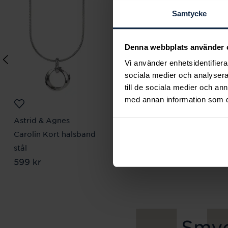
Samtycke
Denna webbplats använder 
Vi använder enhetsidentifierar
sociala medier och analysera 
till de sociala medier och a
med annan information som du 
Astrid & Agnes
Astrid & Agnes
Carolin Kort halsband
MILLA Långt Halsband
Pris
799 kr
:
799 kr
stål
Pris
599 kr
:
599 kr
Smyc