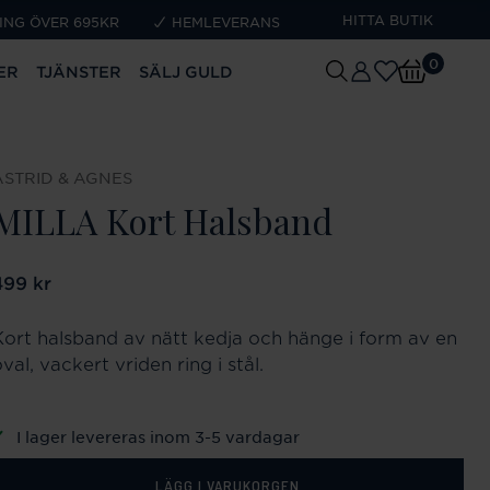
HITTA BUTIK
ING ÖVER 695KR
HEMLEVERANS
0
ER
TJÄNSTER
SÄLJ GULD
ASTRID & AGNES
MILLA Kort Halsband
ris
499 kr
:
499 kr
Kort halsband av nätt kedja och hänge i form av en
val, vackert vriden ring i stål.
I lager levereras inom 3-5 vardagar
LÄGG I VARUKORGEN