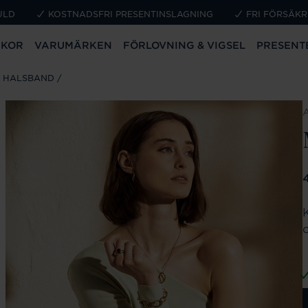
ULD
KOSTNADSFRI PRESENTINSLAGNING
FRI FÖRSÄKR
CKOR
VARUMÄRKEN
FÖRLOVNING & VIGSEL
PRESENT
T HALSBAND
P
o