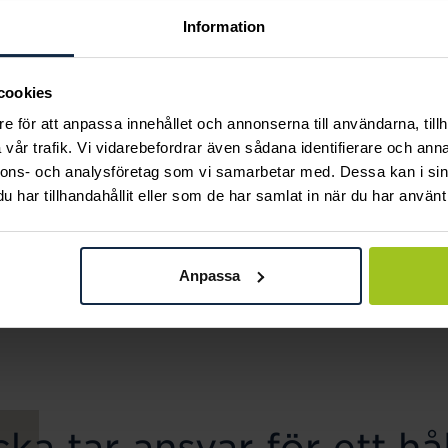
Information
cookies
e för att anpassa innehållet och annonserna till användarna, tillh
vår trafik. Vi vidarebefordrar även sådana identifierare och anna
nnons- och analysföretag som vi samarbetar med. Dessa kan i sin
har tillhandahållit eller som de har samlat in när du har använt 
Astrid & Agnes
Astrid & Agnes
CHELSEA Long
Palma Långa
Anpassa
halsband
örhängen
Pris
899 kr
:
899 kr
Pris
499 kr
:
499 kr
ka tar ansvar för ett hål