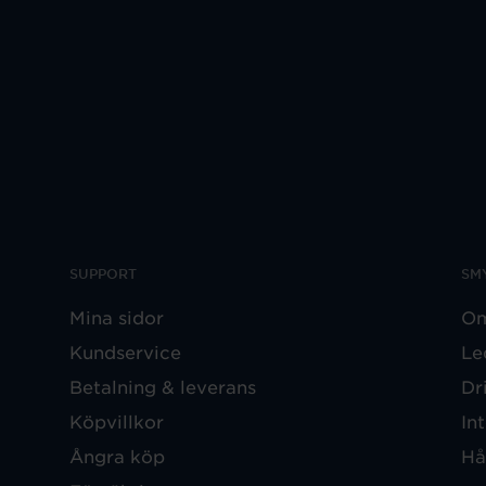
SUPPORT
SM
Mina sidor
Om
Kundservice
Le
Betalning & leverans
Dr
Köpvillkor
In
Ångra köp
Hå