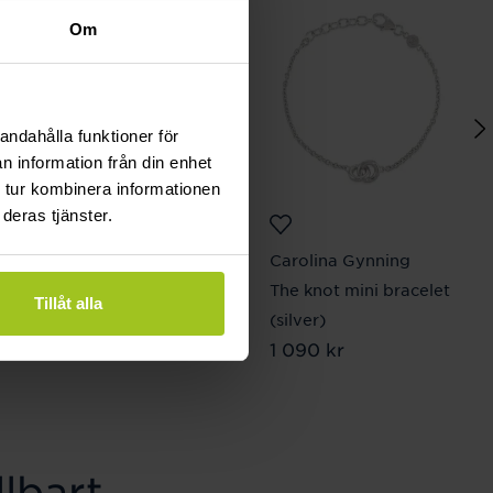
Om
andahålla funktioner för
n information från din enhet
 tur kombinera informationen
deras tjänster.
Astrid & Agnes
Carolina Gynning
MILLA Big Örhängen
The knot mini bracelet
Tillåt alla
Pris
549 kr
:
549 kr
(silver)
Pris
1 090 kr
:
1 090 kr
lbart