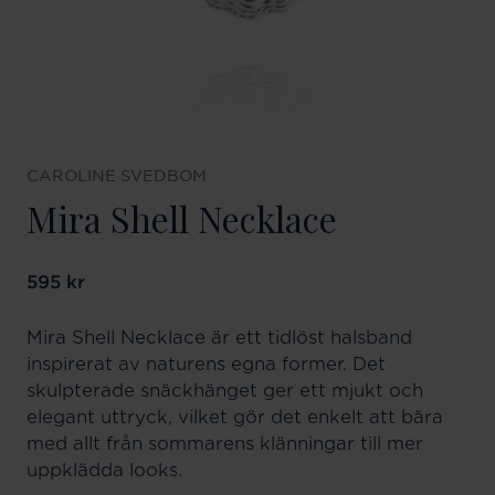
CAROLINE SVEDBOM
Mira Shell Necklace
Pris
595 kr
:
595 kr
Mira Shell Necklace är ett tidlöst halsband
inspirerat av naturens egna former. Det
skulpterade snäckhänget ger ett mjukt och
elegant uttryck, vilket gör det enkelt att bära
med allt från sommarens klänningar till mer
uppklädda looks.