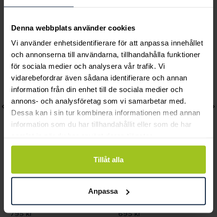
Andra köpte också
Denna webbplats använder cookies
Vi använder enhetsidentifierare för att anpassa innehållet
och annonserna till användarna, tillhandahålla funktioner
för sociala medier och analysera vår trafik. Vi
vidarebefordrar även sådana identifierare och annan
information från din enhet till de sociala medier och
annons- och analysföretag som vi samarbetar med.
Dessa kan i sin tur kombinera informationen med annan
information som du har tillhandahållit eller som de har
samlat in när du har använt deras tjänster.
Tillåt alla
Caroline Svedbom
Caroline Svedbom
Petite Drop Necklace /
Amelia Necklace /
Anpassa
Vintage Rose
Crystal
Pris
795 kr
:
795 kr
Pris
695 kr
:
695 kr