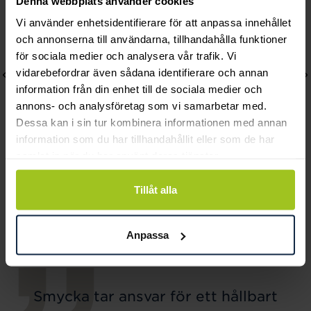
Denna webbplats använder cookies
Vi använder enhetsidentifierare för att anpassa innehållet
och annonserna till användarna, tillhandahålla funktioner
för sociala medier och analysera vår trafik. Vi
vidarebefordrar även sådana identifierare och annan
information från din enhet till de sociala medier och
annons- och analysföretag som vi samarbetar med.
Dessa kan i sin tur kombinera informationen med annan
information som du har tillhandahållit eller som de har
samlat in när du har använt deras tjänster.
Lily and Rose
Mockberg
Tillåt alla
Emily pearl bracelet -
Royal Watch 28 mm
Ivory
Pris
2 399 kr
:
2 399 kr
Pris
349 kr
:
349 kr
Anpassa
Smycka tar ansvar för ett hållbart