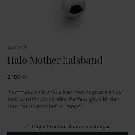
AUGUST
Halo Mother halsband
Pris
2 180 kr
:
2 180 kr
Mammakula i blankt silver med rogivande ljud
som uppstår vid rörelse. Perfekt gåva till den
som bär en liten bebis i magen.
I lager levereras inom 3-5 vardagar