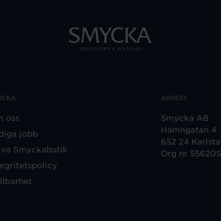
YCKA
ADRESS
 oss
Smycka AB
Hamngatan 4
diga jobb
652 24 Karlst
iva Smyckabutik
Org nr 55620
tegritetspolicy
llbarhet