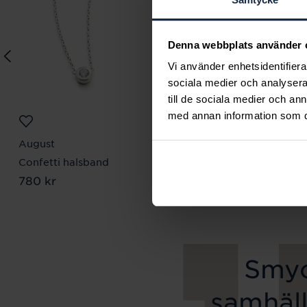
Denna webbplats använder 
Vi använder enhetsidentifierar
sociala medier och analysera 
till de sociala medier och a
med annan information som du 
August
August
Confetti halsband
Dewy halsband
Pris
780 kr
:
780 kr
Pris
830 kr
:
830 kr
Smyc
samhäll