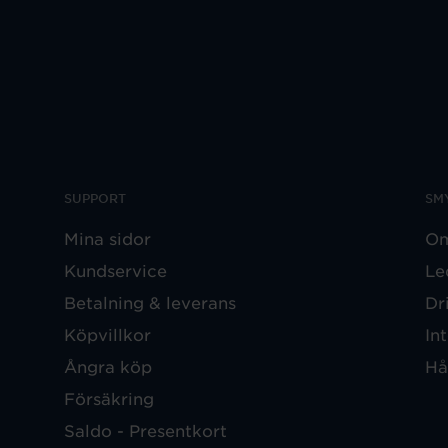
SUPPORT
SM
Mina sidor
Om
Kundservice
Le
Betalning & leverans
Dr
Köpvillkor
In
Ångra köp
Hå
Försäkring
Saldo - Presentkort