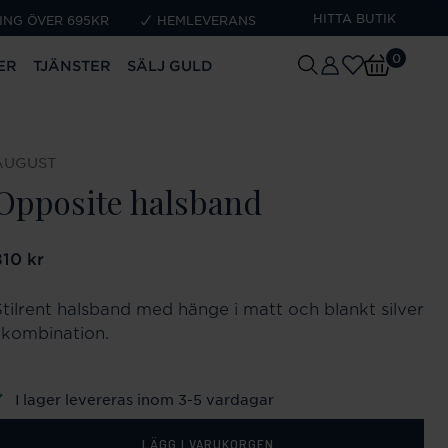
HITTA BUTIK
ING ÖVER 695KR
HEMLEVERANS
0
ER
TJÄNSTER
SÄLJ GULD
AUGUST
Opposite halsband
ris
810 kr
:
810 kr
Stilrent halsband med hänge i matt och blankt silver
i kombination.
I lager levereras inom 3-5 vardagar
LÄGG I VARUKORGEN