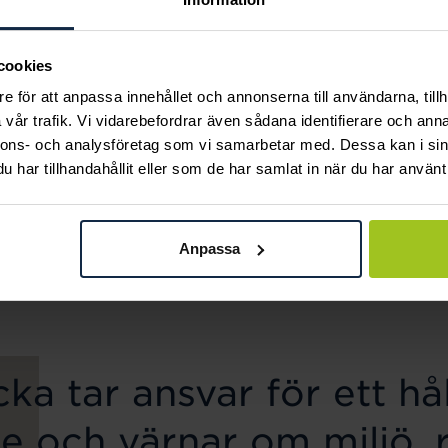
cookies
e för att anpassa innehållet och annonserna till användarna, tillh
vår trafik. Vi vidarebefordrar även sådana identifierare och anna
nnons- och analysföretag som vi samarbetar med. Dessa kan i sin
har tillhandahållit eller som de har samlat in när du har använt 
August
August
Two Circles halsband
Swirl halsband
Anpassa
Pris
1 340 kr
:
1 340 kr
Pris
800 kr
:
800 kr
ka tar ansvar för ett hål
e och värnar om miljö, 