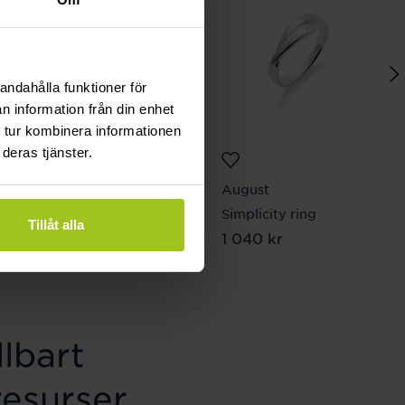
andahålla funktioner för
n information från din enhet
 tur kombinera informationen
deras tjänster.
August
August
Facett halsband
Simplicity ring
Tillåt alla
Pris
970 kr
:
970 kr
Pris
1 040 kr
:
1 040 kr
lbart
resurser