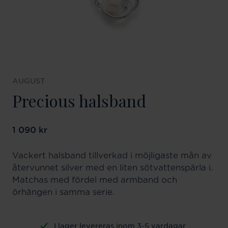
AUGUST
Precious halsband
Pris
1 090 kr
:
1 090 kr
Vackert halsband tillverkad i möjligaste mån av
återvunnet silver med en liten sötvattenspärla i.
Matchas med fördel med armband och
örhängen i samma serie.
I lager levereras inom 3-5 vardagar