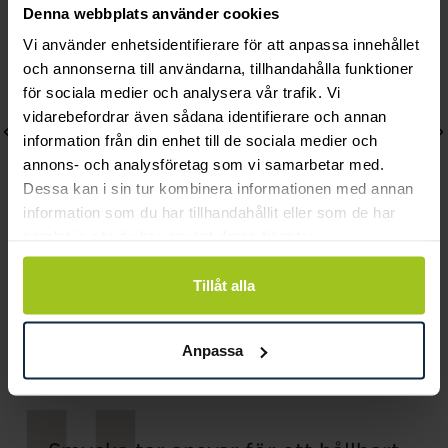
Denna webbplats använder cookies
Vi använder enhetsidentifierare för att anpassa innehållet
och annonserna till användarna, tillhandahålla funktioner
för sociala medier och analysera vår trafik. Vi
vidarebefordrar även sådana identifierare och annan
information från din enhet till de sociala medier och
annons- och analysföretag som vi samarbetar med.
Dessa kan i sin tur kombinera informationen med annan
information som du har tillhandahållit eller som de har
samlat in när du har använt deras tjänster.
August
August
Tillåt alla
Pearl halsband
Pearl multi halsband
Pris
810 kr
:
810 kr
Pris
2 100 kr
:
2 100 kr
Anpassa