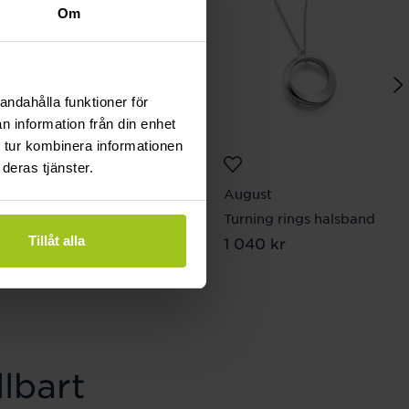
Om
andahålla funktioner för
n information från din enhet
 tur kombinera informationen
deras tjänster.
August
August
One petite förgyllt
Turning rings halsband
Tillåt alla
Pris
1 040 kr
:
1 040 kr
halsband
Pris
980 kr
:
980 kr
lbart