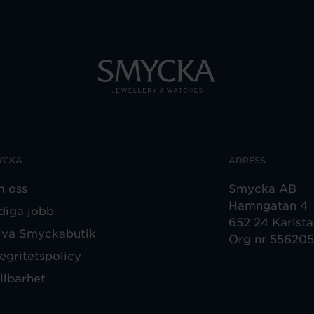
YCKA
ADRESS
 oss
Smycka AB
Hamngatan 4
diga jobb
652 24 Karlst
iva Smyckabutik
Org nr 55620
tegritetspolicy
llbarhet