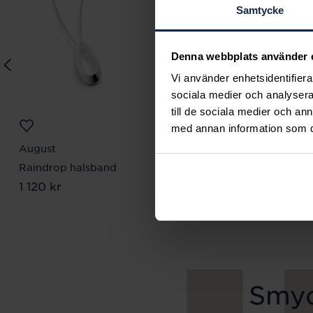
Samtycke
Denna webbplats använder 
Vi använder enhetsidentifierar
sociala medier och analysera 
till de sociala medier och a
med annan information som du 
August
August
Raindrop halsband
Waves halsband
Pris
1 120 kr
:
1 120 kr
Pris
2 780 kr
:
2 780 kr
Smyc