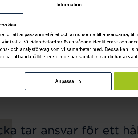
Information
cookies
e för att anpassa innehållet och annonserna till användarna, tillh
vår trafik. Vi vidarebefordrar även sådana identifierare och anna
nnons- och analysföretag som vi samarbetar med. Dessa kan i sin
har tillhandahållit eller som de har samlat in när du har använt 
August
August
Hollow Drop halsband
Three major halsband
Anpassa
Pris
930 kr
:
930 kr
Pris
1 770 kr
:
1 770 kr
ka tar ansvar för ett hål