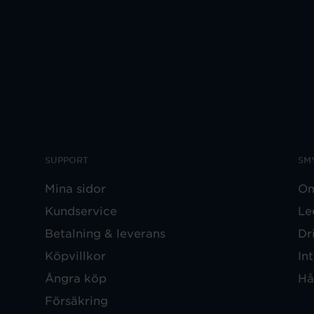
SUPPORT
SM
Mina sidor
Om
Kundservice
Le
Betalning & leverans
Dr
Köpvillkor
In
Ångra köp
Hå
Försäkring