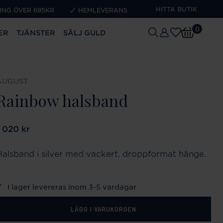
HITTA BUTIK
ING ÖVER 695KR
HEMLEVERANS
0
ER
TJÄNSTER
SÄLJ GULD
AUGUST
Rainbow halsband
ris
1 020 kr
:
1 020 kr
Halsband i silver med vackert, droppformat hänge.
I lager levereras inom 3-5 vardagar
LÄGG I VARUKORGEN