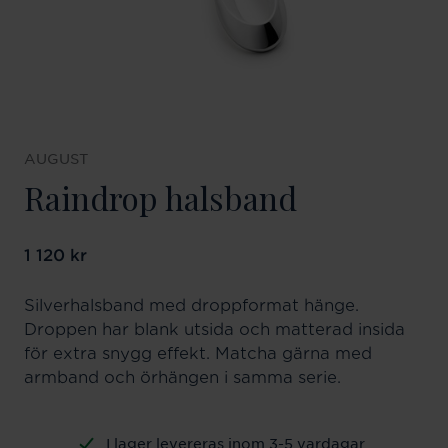
AUGUST
Raindrop halsband
Pris
1 120 kr
:
1 120 kr
Silverhalsband med droppformat hänge.
Droppen har blank utsida och matterad insida
för extra snygg effekt. Matcha gärna med
armband och örhängen i samma serie.
I lager levereras inom 3-5 vardagar