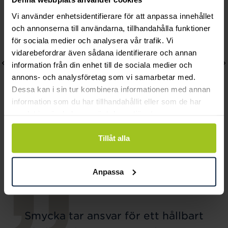
Vi använder enhetsidentifierare för att anpassa innehållet
och annonserna till användarna, tillhandahålla funktioner
för sociala medier och analysera vår trafik. Vi
vidarebefordrar även sådana identifierare och annan
information från din enhet till de sociala medier och
annons- och analysföretag som vi samarbetar med.
Dessa kan i sin tur kombinera informationen med annan
information som du har tillhandahållit eller som de har
samlat in när du har använt deras tjänster.
August
August
Tillåt alla
Raindrop örhängen
Raindrop halsband
Pris
680 kr
:
680 kr
Pris
5 860 kr
:
5 860 kr
Anpassa
Smycka tar ansvar för ett hållbart