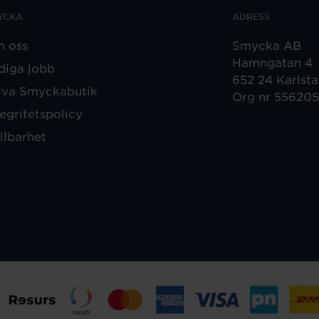
YCKA
ADRESS
 oss
Smycka AB
Hamngatan 4
diga jobb
652 24 Karlst
iva Smyckabutik
Org nr 55620
tegritetspolicy
llbarhet