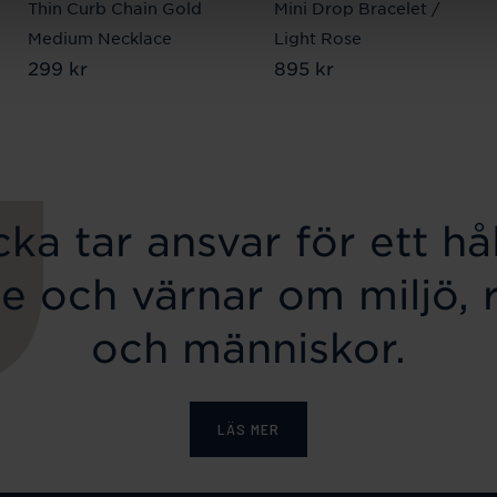
Thin Curb Chain Gold
Mini Drop Bracelet /
Medium Necklace
Light Rose
Pris
299 kr
:
299 kr
Pris
895 kr
:
895 kr
ka tar ansvar för ett hål
e och värnar om miljö, 
och människor.
LÄS MER