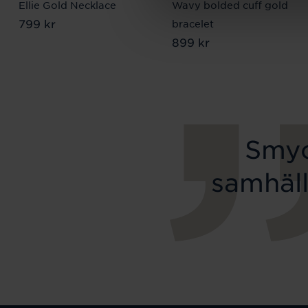
Ellie Gold Necklace
Wavy bolded cuff gold
Pris
799 kr
:
799 kr
bracelet
Pris
899 kr
:
899 kr
Smyc
samhäll