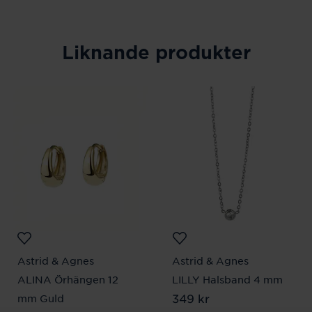
Liknande produkter
Astrid & Agnes
Astrid & Agnes
ALINA Örhängen 12
LILLY Halsband 4 mm
Pris
349 kr
:
349 kr
mm Guld