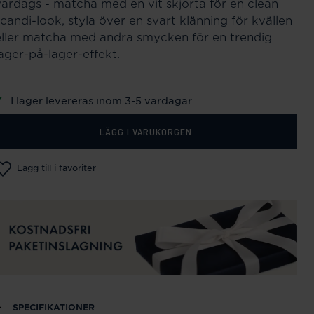
vardags - matcha med en vit skjorta för en clean
scandi-look, styla över en svart klänning för kvällen
eller matcha med andra smycken för en trendig
lager-på-lager-effekt.
I lager levereras inom 3-5 vardagar
LÄGG I VARUKORGEN
Lägg till i favoriter
SPECIFIKATIONER