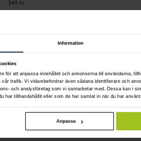
Pris
349 kr
:
349 kr
Andra köpte också
Information
cookies
e för att anpassa innehållet och annonserna till användarna, tillh
vår trafik. Vi vidarebefordrar även sådana identifierare och anna
nnons- och analysföretag som vi samarbetar med. Dessa kan i sin
har tillhandahållit eller som de har samlat in när du har använt 
Anpassa
Mockberg
Caroline Svedbom