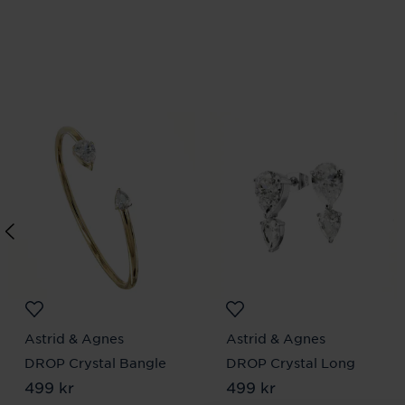
Astrid & Agnes
Astrid & Agnes
DROP Crystal Bangle
DROP Crystal Long
Pris
499 kr
:
499 kr
Pris
499 kr
:
499 kr