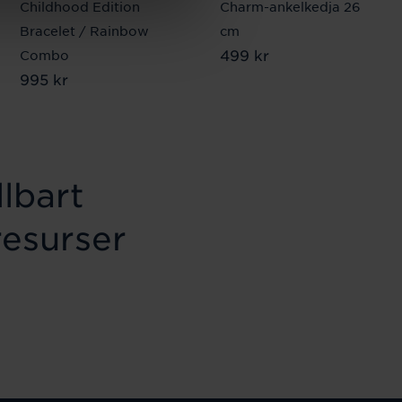
Childhood Edition
Charm-ankelkedja 26
Bracelet / Rainbow
cm
Pris
499 kr
:
499 kr
Combo
Pris
995 kr
:
995 kr
lbart
resurser