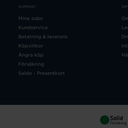
SUPPORT
SM
Mina sidor
Om
Kundservice
Le
Betalning & leverans
Dr
Köpvillkor
In
Ångra köp
Hå
Försäkring
Saldo - Presentkort