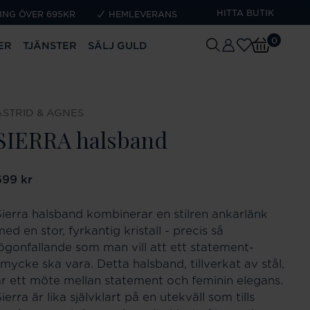
HITTA BUTIK
ING ÖVER 695KR
HEMLEVERANS
0
ER
TJÄNSTER
SÄLJ GULD
ASTRID & AGNES
SIERRA halsband
ris
699 kr
:
699 kr
Sierra halsband kombinerar en stilren ankarlänk
ed en stor, fyrkantig kristall - precis så
iögonfallande som man vill att ett statement-
smycke ska vara. Detta halsband, tillverkat av stål,
är ett möte mellan statement och feminin elegans.
ierra är lika självklart på en utekväll som tills