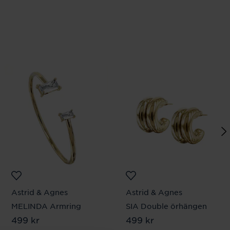
Astrid & Agnes
Astrid & Agnes
MELINDA Armring
SIA Double örhängen
Pris
499 kr
:
499 kr
Pris
499 kr
:
499 kr