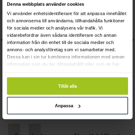
Denna webbplats använder cookies
Vi använder enhetsidentifierare för att anpassa innehållet
och annonserna till användarna, tillhandahålla funktioner
för sociala medier och analysera vår trafik. Vi
vidarebefordrar även sådana identifierare och annan
information från din enhet till de sociala medier och
annons- och analysföretag som vi samarbetar med.
Dessa kan i sin tur kombinera informationen med annan
information som du har tillhandahållit eller som de har
samlat in när du har använt deras tjänster.
August
August
Tillåt alla
Sleek halsband
Two Circles halsband
Pris
1 110 kr
:
1 110 kr
Pris
1 340 kr
:
1 340 kr
Anpassa