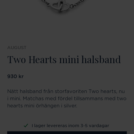
AUGUST
Two Hearts mini halsband
Pris
930 kr
:
930 kr
Nätt halsband från storfavoriten Two hearts, nu
i mini. Matchas med fördel tillsammans med two
hearts mini örhängen i silver.
I lager levereras inom 3-5 vardagar