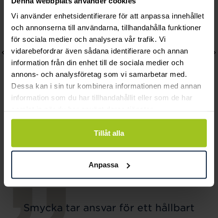
Denna webbplats använder cookies
Vi använder enhetsidentifierare för att anpassa innehållet
och annonserna till användarna, tillhandahålla funktioner
för sociala medier och analysera vår trafik. Vi
vidarebefordrar även sådana identifierare och annan
information från din enhet till de sociala medier och
annons- och analysföretag som vi samarbetar med.
Dessa kan i sin tur kombinera informationen med annan
information som du har tillhandahållit eller som de har
samlat in när du har använt deras tjänster.
August
August
Tillåt alla
Waves halsband
Dewy halsband
Pris
2 780 kr
:
2 780 kr
Pris
830 kr
:
830 kr
Anpassa
Smycka tar ansvar för ett hållbart