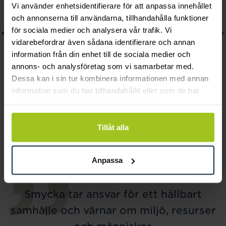
Vi använder enhetsidentifierare för att anpassa innehållet
och annonserna till användarna, tillhandahålla funktioner
för sociala medier och analysera vår trafik. Vi
vidarebefordrar även sådana identifierare och annan
information från din enhet till de sociala medier och
annons- och analysföretag som vi samarbetar med.
Dessa kan i sin tur kombinera informationen med annan
information som du har tillhandahållit eller som de har
samlat in när du har använt deras tjänster.
Thomas Sabo
Thomas Sabo
Halsband rosa sten
Halsband vit sten
Tillåt alla
Pris
999 kr
:
999 kr
Pris
999 kr
:
999 kr
Anpassa
Smycka tar ansvar för ett hållbart
samhälle och värnar om miljö, resurser