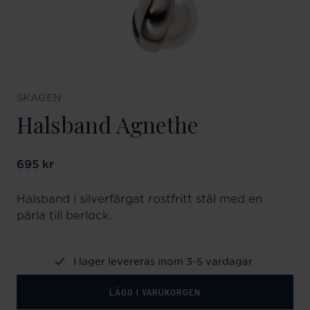
SKAGEN
Halsband Agnethe
Pris
695 kr
:
695 kr
Halsband i silverfärgat rostfritt stål med en
pärla till berlock.
I lager levereras inom 3-5 vardagar
LÄGG I VARUKORGEN