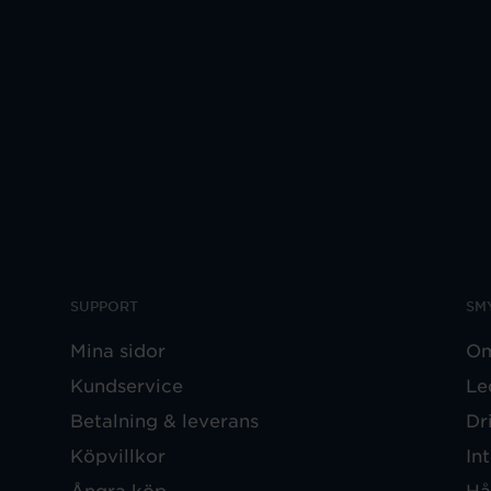
SUPPORT
SM
Mina sidor
Om
Kundservice
Le
Betalning & leverans
Dr
Köpvillkor
In
Ångra köp
Hå