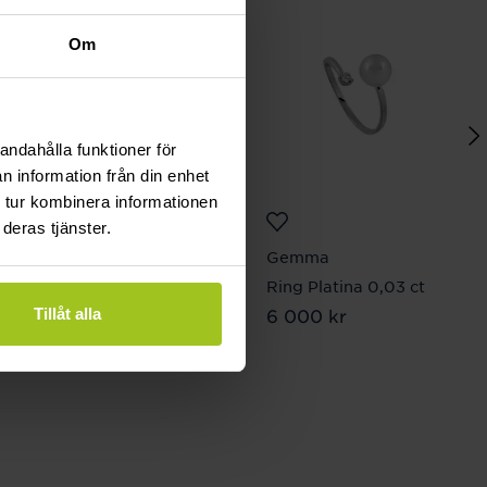
Om
andahålla funktioner för
n information från din enhet
 tur kombinera informationen
deras tjänster.
Efva Attling
Gemma
Love Knot Bracelet 17-
Ring Platina 0,03 ct
Pris
6 000 kr
:
6 000 kr
Tillåt alla
19 cm
Pris
1 500 kr
:
1 500 kr