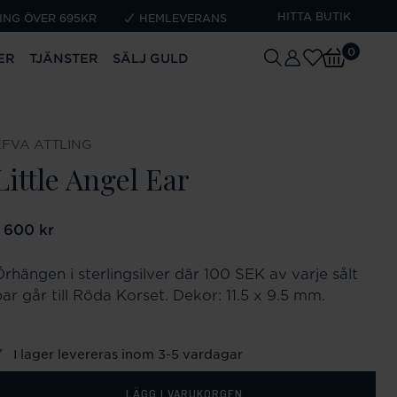
HITTA BUTIK
ING ÖVER 695KR
HEMLEVERANS
0
ER
TJÄNSTER
SÄLJ GULD
EFVA ATTLING
Little Angel Ear
ris
1 600 kr
:
1 600 kr
Örhängen i sterlingsilver där 100 SEK av varje sålt
ar går till Röda Korset. Dekor: 11.5 x 9.5 mm.
I lager levereras inom 3-5 vardagar
LÄGG I VARUKORGEN