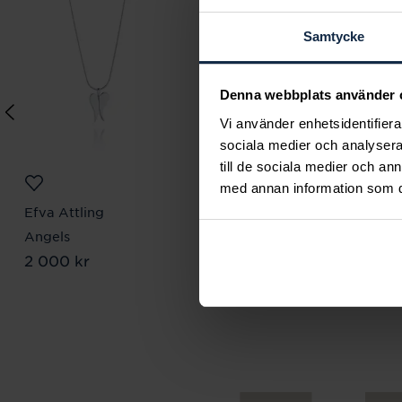
Samtycke
Denna webbplats använder 
Vi använder enhetsidentifierar
sociala medier och analysera 
till de sociala medier och a
med annan information som du 
Efva Attling
Coeur De Lion
Angels
GeoCUBE Earrings
Pris
2 000 kr
:
2 000 kr
with stickpin
Pris
748 kr
:
748 kr