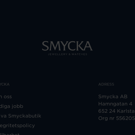
YCKA
ADRESS
 oss
Smycka AB
Hamngatan 4
diga jobb
652 24 Karlst
iva Smyckabutik
Org nr 55620
tegritetspolicy
llbarhet