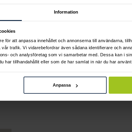
Information
cookies
e för att anpassa innehållet och annonserna till användarna, tillh
vår trafik. Vi vidarebefordrar även sådana identifierare och anna
nnons- och analysföretag som vi samarbetar med. Dessa kan i sin
har tillhandahållit eller som de har samlat in när du har använt 
Efva Attling
Gemma
Love Bracelet
Rg/Vg örhänge hjärta
Pris
950 kr
:
950 kr
Anpassa
TW-si 0,02ct
Pris
9 000 kr
:
9 000 kr