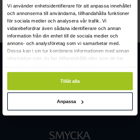
och människor.
Vi använder enhetsidentifierare för att anpassa innehållet
och annonserna till användarna, tillhandahålla funktioner
för sociala medier och analysera vår trafik. Vi
LÄS MER
vidarebefordrar även sådana identifierare och annan
information från din enhet till de sociala medier och
annons- och analysföretag som vi samarbetar med.
Dessa kan i sin tur kombinera informationen med annan
information som du har tillhandahållit eller som de har
samlat in när du har använt deras tjänster.
Tillåt alla
Anpassa