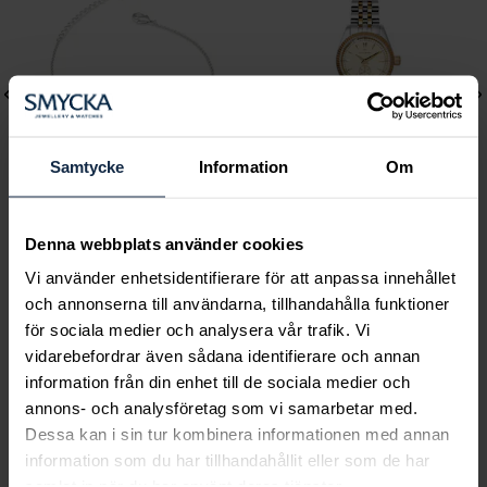
Samtycke
Information
Om
Lily and Rose
Mockberg
Denna webbplats använder cookies
Emily pearl bracelet -
Royal Watch 28 mm
Vi använder enhetsidentifierare för att anpassa innehållet
Ivory
Pris
2 399 kr
:
2 399 kr
och annonserna till användarna, tillhandahålla funktioner
Pris
349 kr
:
349 kr
för sociala medier och analysera vår trafik. Vi
vidarebefordrar även sådana identifierare och annan
information från din enhet till de sociala medier och
annons- och analysföretag som vi samarbetar med.
Dessa kan i sin tur kombinera informationen med annan
Smycka tar ansvar för ett hållbart
information som du har tillhandahållit eller som de har
samlat in när du har använt deras tjänster.