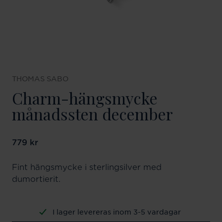
THOMAS SABO
Charm-hängsmycke
månadssten december
Pris
779 kr
:
779 kr
Fint hängsmycke i sterlingsilver med
dumortierit.
I lager levereras inom 3-5 vardagar