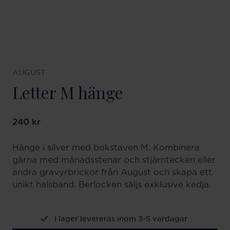
AUGUST
Letter M hänge
Pris
240 kr
:
240 kr
Hänge i silver med bokstaven M. Kombinera
gärna med månadsstenar och stjärntecken eller
andra gravyrbrickor från August och skapa ett
unikt halsband. Berlocken säljs exklusive kedja.
I lager levereras inom 3-5 vardagar