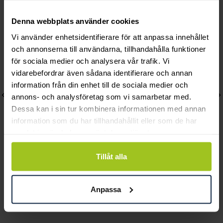
Andra köpte också
Denna webbplats använder cookies
Vi använder enhetsidentifierare för att anpassa innehållet
och annonserna till användarna, tillhandahålla funktioner
för sociala medier och analysera vår trafik. Vi
vidarebefordrar även sådana identifierare och annan
information från din enhet till de sociala medier och
annons- och analysföretag som vi samarbetar med.
Dessa kan i sin tur kombinera informationen med annan
information som du har tillhandahållit eller som de har
samlat in när du har använt deras tjänster.
Tillåt alla
August
August
Rundankar 36-38cm
Rundankar 42-45 cm
Anpassa
Pris
380 kr
:
380 kr
Pris
390 kr
:
390 kr