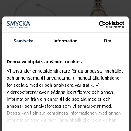
Samtycke
Information
Om
Denna webbplats använder cookies
Lily and Rose
Mockberg
Vi använder enhetsidentifierare för att anpassa innehållet
Emily pearl bracelet -
Royal Watch 28 mm
och annonserna till användarna, tillhandahålla funktioner
Ivory
Pris
2 399 kr
:
2 399 kr
för sociala medier och analysera vår trafik. Vi
Pris
349 kr
:
349 kr
vidarebefordrar även sådana identifierare och annan
information från din enhet till de sociala medier och
annons- och analysföretag som vi samarbetar med.
Dessa kan i sin tur kombinera informationen med annan
Smycka tar ansvar för ett hållbart
information som du har tillhandahållit eller som de har
samhälle och värnar om miljö, resurser
samlat in när du har använt deras tjänster.