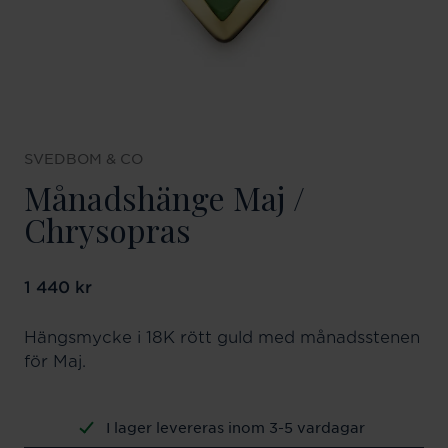
SVEDBOM & CO
Månadshänge Maj /
Chrysopras
Pris
1 440 kr
:
1 440 kr
Hängsmycke i 18K rött guld med månadsstenen
för Maj.
I lager levereras inom 3-5 vardagar