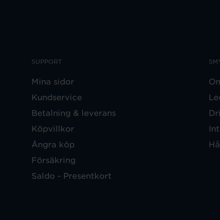
SUPPORT
SM
Mina sidor
Om
Kundservice
Le
Betalning & leverans
Dr
Köpvillkor
In
Ångra köp
Hå
Försäkring
Saldo - Presentkort