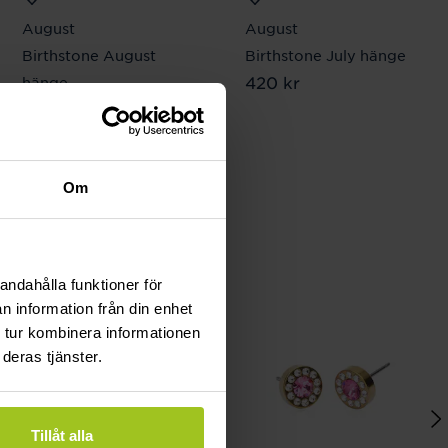
August
August
Birthstone August
Birthstone July hänge
Pris
420 kr
:
420 kr
hänge
Pris
420 kr
:
420 kr
Om
andahålla funktioner för
n information från din enhet
 tur kombinera informationen
deras tjänster.
Tillåt alla