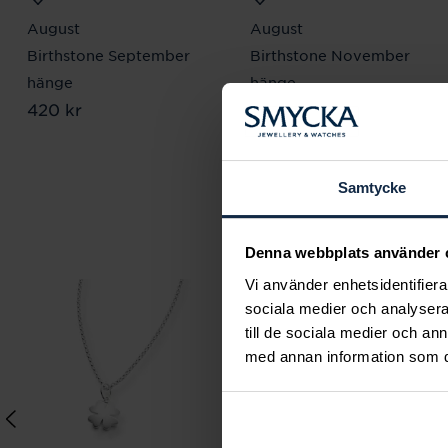
August
August
Birthstone September
Birthstone November
hänge
hänge
Pris
420 kr
:
420 kr
Pris
420 kr
:
420 kr
Samtycke
Denna webbplats använder 
Vi använder enhetsidentifierar
sociala medier och analysera 
till de sociala medier och a
med annan information som du 