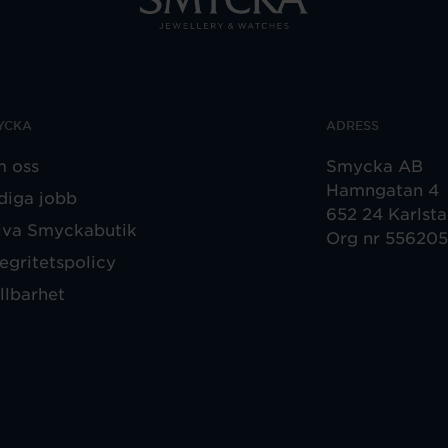
YCKA
ADRESS
 oss
Smycka AB
Hamngatan 4
diga jobb
652 24 Karlst
iva Smyckabutik
Org nr 55620
tegritetspolicy
llbarhet