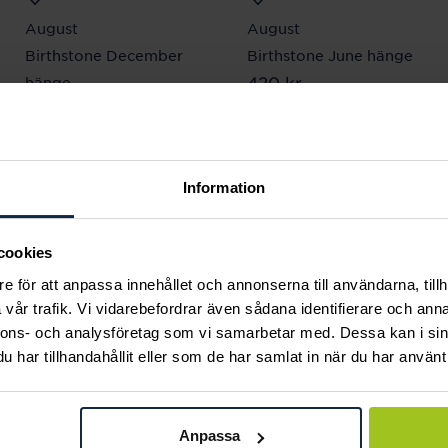
August
August
Birthstone December
Birthstone June hänge
Pris
420 kr
:
420 kr
hänge
Pris
420 kr
:
420 kr
Information
Andra köpte också
cookies
e för att anpassa innehållet och annonserna till användarna, tillh
vår trafik. Vi vidarebefordrar även sådana identifierare och anna
nnons- och analysföretag som vi samarbetar med. Dessa kan i sin
har tillhandahållit eller som de har samlat in när du har använt 
Anpassa