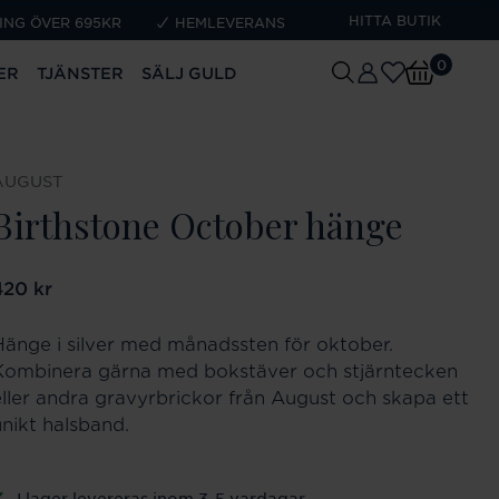
HITTA BUTIK
ING ÖVER 695KR
HEMLEVERANS
0
ER
TJÄNSTER
SÄLJ GULD
AUGUST
Birthstone October hänge
ris
420 kr
:
420 kr
Hänge i silver med månadssten för oktober.
Kombinera gärna med bokstäver och stjärntecken
eller andra gravyrbrickor från August och skapa ett
unikt halsband.
I lager levereras inom 3-5 vardagar