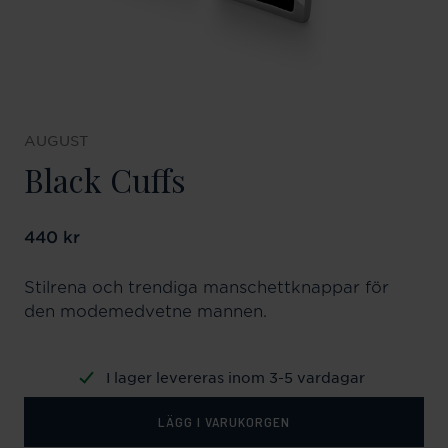
AUGUST
Black Cuffs
Pris
440 kr
:
440 kr
Stilrena och trendiga manschettknappar för
den modemedvetne mannen.
I lager levereras inom 3-5 vardagar
LÄGG I VARUKORGEN