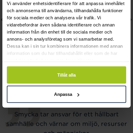
Vi använder enhetsidentifierare för att anpassa innehållet
och annonserna till användarna, tillhandahålla funktioner
för sociala medier och analysera vår trafik. Vi
vidarebefordrar även sådana identifierare och annan
information från din enhet till de sociala medier och
annons- och analysföretag som vi samarbetar med.
Dessa kan i sin tur kombinera informationen med annan
information som du har tillhandahållit eller som de har
samlat in när du har använt deras tjänster.
August
August
Plain Heart halsband
Faith Mini halsband
Tillåt alla
Pris
590 kr
:
590 kr
Pris
560 kr
:
560 kr
Anpassa
Smycka tar ansvar för ett hållbart
samhälle och värnar om miljö, resurser