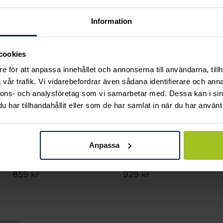
Information
cookies
e för att anpassa innehållet och annonserna till användarna, tillh
vår trafik. Vi vidarebefordrar även sådana identifierare och anna
nnons- och analysföretag som vi samarbetar med. Dessa kan i sin
har tillhandahållit eller som de har samlat in när du har använt 
Thomas Sabo
Thomas Sabo
Anpassa
Charm-armband
Charm-armband
classic medium
classic large
Pris
859 kr
:
859 kr
Pris
929 kr
:
929 kr