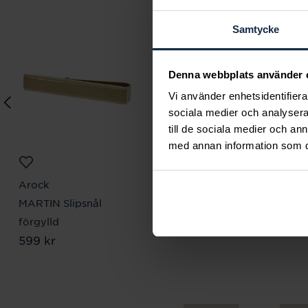
Samtycke
Denna webbplats använder 
Vi använder enhetsidentifierar
sociala medier och analysera 
till de sociala medier och a
med annan information som du 
Arock
Arock
MARTIN Slipsnål
MARTIN Slipsnål stål
Pris
599 kr
:
599 kr
förgylld
Pris
599 kr
:
599 kr