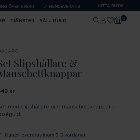
HITTA BUTIK
ING ÖVER 695KR
HEMLEVERANS
0
ER
TJÄNSTER
SÄLJ GULD
DACAPO
Set Slipshållare &
Manschettknappar
ris
649 kr
:
649 kr
Set med slipshållare och manschettknappar i
roséguld.
I lager levereras inom 3-5 vardagar