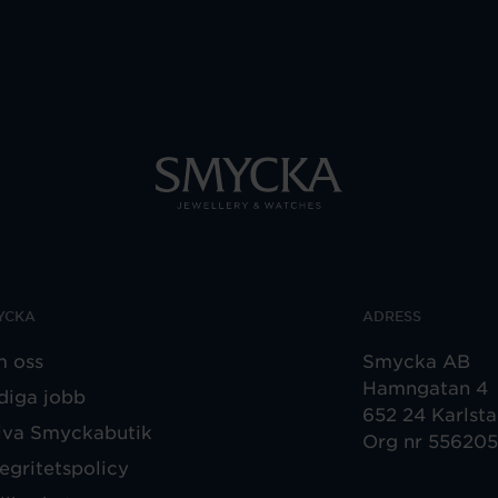
YCKA
ADRESS
 oss
Smycka AB
Hamngatan 4
diga jobb
652 24 Karlst
iva Smyckabutik
Org nr 55620
tegritetspolicy