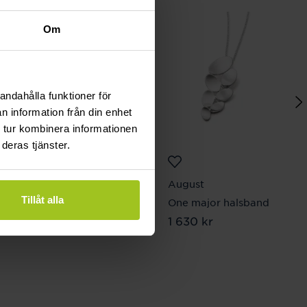
Om
andahålla funktioner för
n information från din enhet
 tur kombinera informationen
deras tjänster.
Thomas Sabo
August
Tillåt alla
Charm-armband 17 cm
One major halsband
Pris
449 kr
:
449 kr
Pris
1 630 kr
:
1 630 kr