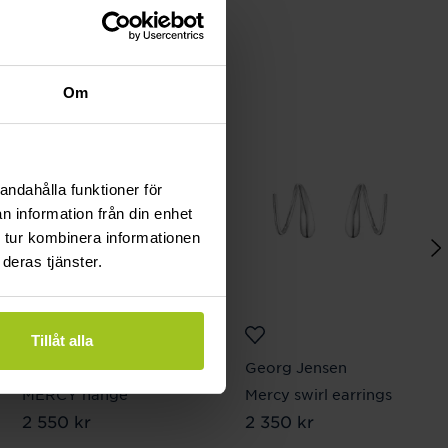
Om
andahålla funktioner för
n information från din enhet
 tur kombinera informationen
deras tjänster.
Tillåt alla
Georg Jensen
Georg Jensen
MERCY hänge
Mercy swirl earrings
Pris
2 550 kr
:
2 550 kr
Pris
2 350 kr
:
2 350 kr