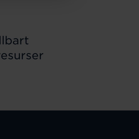
lbart
resurser