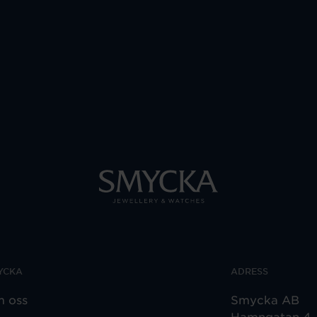
YCKA
ADRESS
 oss
Smycka AB
Hamngatan 4