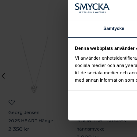
Samtycke
Denna webbplats använder 
Vi använder enhetsidentifierar
sociala medier och analysera 
till de sociala medier och a
med annan information som du 
Georg Jensen
Georg Jensen
2025 HEART Hänge
MOONLIGHT GRAPES
Pris
2 350 kr
:
2 350 kr
hängsmycke
Pris
2 900 kr
:
2 900 kr