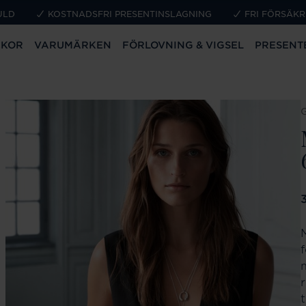
ULD
KOSTNADSFRI PRESENTINSLAGNING
FRI FÖRSÄKR
CKOR
VARUMÄRKEN
FÖRLOVNING & VIGSEL
PRESENT
P