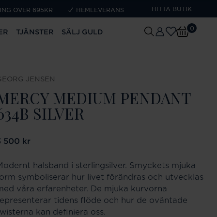
HITTA BUTIK
ING ÖVER 695KR
HEMLEVERANS
0
ER
TJÄNSTER
SÄLJ GULD
GEORG JENSEN
MERCY MEDIUM PENDANT
634B SILVER
ris
3 500 kr
:
3 500 kr
Modernt halsband i sterlingsilver. Smyckets mjuka
form symboliserar hur livet förändras och utvecklas
med våra erfarenheter. De mjuka kurvorna
representerar tidens flöde och hur de oväntade
twisterna kan definiera oss.