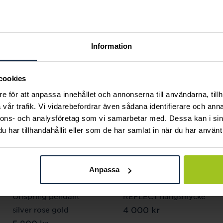
Andra köpte också
Information
cookies
e för att anpassa innehållet och annonserna till användarna, tillh
vår trafik. Vi vidarebefordrar även sådana identifierare och anna
nnons- och analysföretag som vi samarbetar med. Dessa kan i sin
har tillhandahållit eller som de har samlat in när du har använt 
Anpassa
Georg Jensen
Georg Jensen
Offspring pendant
REFLECT hängsmycke
Pris
4 000 kr
:
4 000 kr
silver rose gold
Pris
5 800 kr
:
5 800 kr