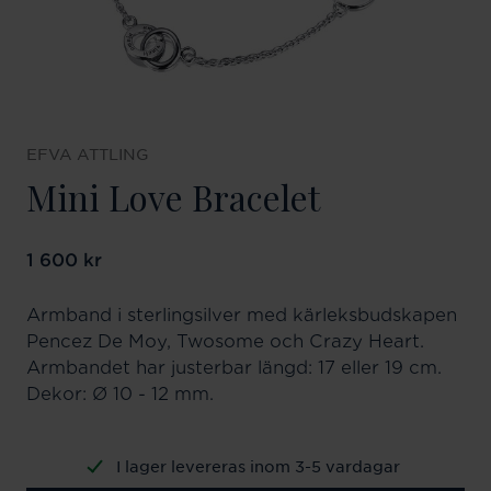
EFVA ATTLING
Mini Love Bracelet
Pris
1 600 kr
:
1 600 kr
Armband i sterlingsilver med kärleksbudskapen
Pencez De Moy, Twosome och Crazy Heart.
Armbandet har justerbar längd: 17 eller 19 cm.
Dekor: Ø 10 - 12 mm.
I lager levereras inom 3-5 vardagar