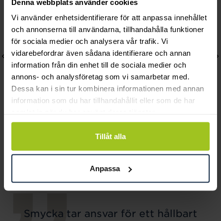
Denna webbplats använder cookies
Vi använder enhetsidentifierare för att anpassa innehållet
och annonserna till användarna, tillhandahålla funktioner
för sociala medier och analysera vår trafik. Vi
vidarebefordrar även sådana identifierare och annan
information från din enhet till de sociala medier och
annons- och analysföretag som vi samarbetar med.
Dessa kan i sin tur kombinera informationen med annan
information som du har tillhandahållit eller som de har
samlat in när du har använt deras tjänster.
Efva Attling
Efva Attling
Tillåt alla
Love Buddies Ring 17,5
Hooked On A Feeling
mm
Bracelet
Pris
2 500 kr
:
2 500 kr
Pris
2 600 kr
:
2 600 kr
Anpassa
Smycka tar ansvar för ett hållbart