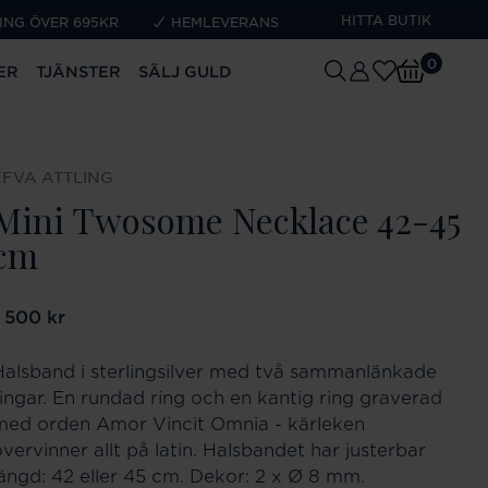
HITTA BUTIK
ING ÖVER 695KR
HEMLEVERANS
0
ER
TJÄNSTER
SÄLJ GULD
EFVA ATTLING
Mini Twosome Necklace 42-45
cm
ris
1 500 kr
:
1 500 kr
Halsband i sterlingsilver med två sammanlänkade
ringar. En rundad ring och en kantig ring graverad
med orden Amor Vincit Omnia - kärleken
vervinner allt på latin. Halsbandet har justerbar
längd: 42 eller 45 cm. Dekor: 2 x Ø 8 mm.