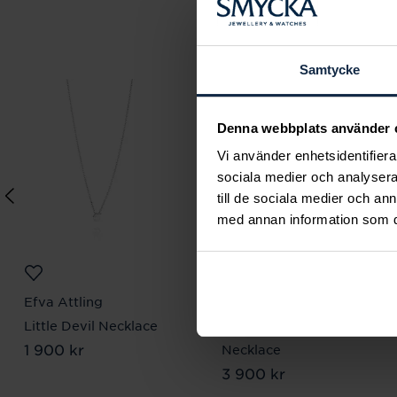
Samtycke
Denna webbplats använder 
Vi använder enhetsidentifierar
sociala medier och analysera 
till de sociala medier och a
med annan information som du 
Efva Attling
Efva Attling
Little Devil Necklace
Define Normal
Pris
1 900 kr
:
1 900 kr
Necklace
Pris
3 900 kr
:
3 900 kr