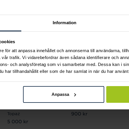
Andra köpte också
Information
cookies
e för att anpassa innehållet och annonserna till användarna, tillh
vår trafik. Vi vidarebefordrar även sådana identifierare och anna
nnons- och analysföretag som vi samarbetar med. Dessa kan i sin
har tillhandahållit eller som de har samlat in när du har använt 
Anpassa
Efva Attling
Efva Attling
Magic Pendant - White
Dice Ring 17,5 mm
Pris
900 kr
:
900 kr
Topaz
Pris
5 000 kr
:
5 000 kr