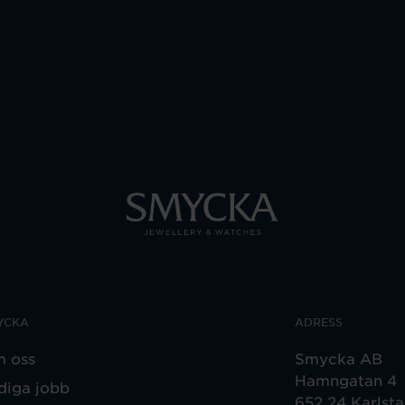
YCKA
ADRESS
 oss
Smycka AB
Hamngatan 4
diga jobb
652 24 Karlst