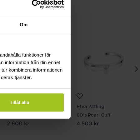
Om
andahålla funktioner för
n information från din enhet
 tur kombinera informationen
deras tjänster.
Tillåt alla
Efva Attling
Efva Attling
Blades Pendant
60's Pearl Cuff
Pris
2 600 kr
:
2 600 kr
Pris
4 500 kr
:
4 500 kr