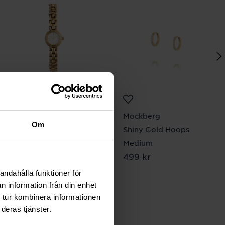
Mockberg
Mockberg
Om
Antique Watch
Shiny Gold Hoops
Pris
1 799 kr
:
1 799 kr
Medium
Pris
499 kr
:
499 kr
andahålla funktioner för
n information från din enhet
 tur kombinera informationen
deras tjänster.
lbart