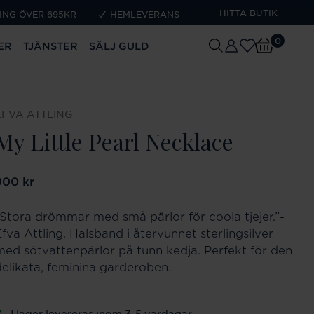
HITTA BUTIK
ING ÖVER 695KR
HEMLEVERANS
0
ER
TJÄNSTER
SÄLJ GULD
EFVA ATTLING
My Little Pearl Necklace
ris
900 kr
:
900 kr
“Stora drömmar med små pärlor för coola tjejer.”-
fva Attling. Halsband i återvunnet sterlingsilver
med sötvattenpärlor på tunn kedja. Perfekt för den
delikata, feminina garderoben.
I lager levereras inom 3-5 vardagar