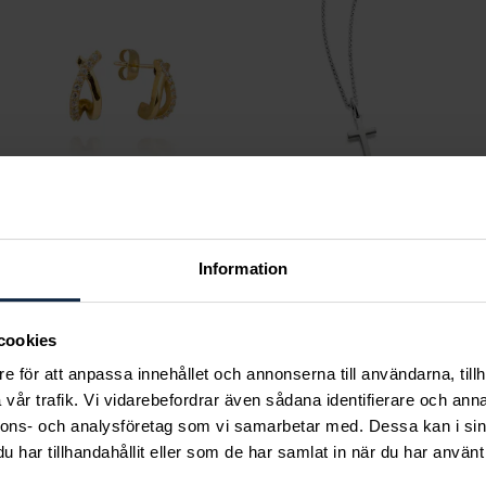
Mockberg
August
Information
Ines Earring
Faith Mini halsband
Pris
499 kr
:
499 kr
Pris
560 kr
:
560 kr
cookies
e för att anpassa innehållet och annonserna till användarna, tillh
vår trafik. Vi vidarebefordrar även sådana identifierare och anna
nnons- och analysföretag som vi samarbetar med. Dessa kan i sin
har tillhandahållit eller som de har samlat in när du har använt 
ka tar ansvar för ett hål