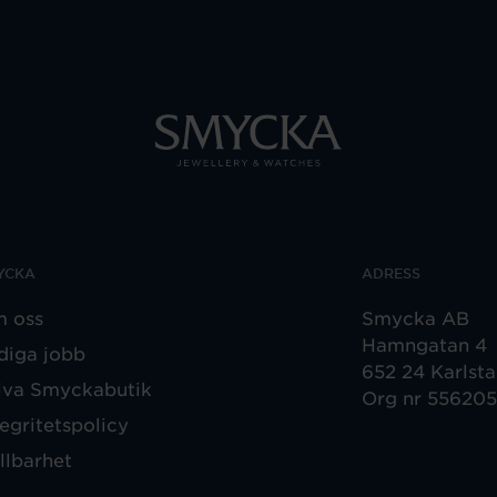
YCKA
ADRESS
 oss
Smycka AB
Hamngatan 4
diga jobb
652 24 Karlst
iva Smyckabutik
Org nr 55620
tegritetspolicy
llbarhet