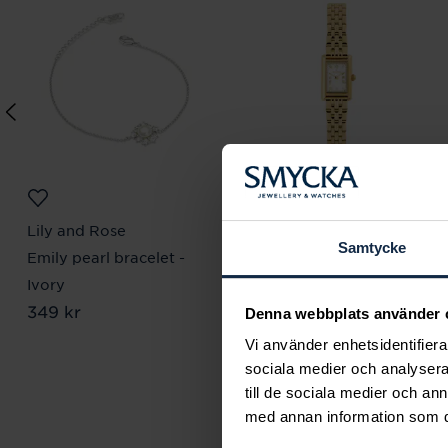
Lily and Rose
Mockberg
Samtycke
Emily pearl bracelet -
Timeless Petite Watch
Pris
1 999 kr
:
1 999 kr
Ivory
Pris
349 kr
:
349 kr
Denna webbplats använder 
Vi använder enhetsidentifierar
sociala medier och analysera 
till de sociala medier och a
med annan information som du 
Smyc