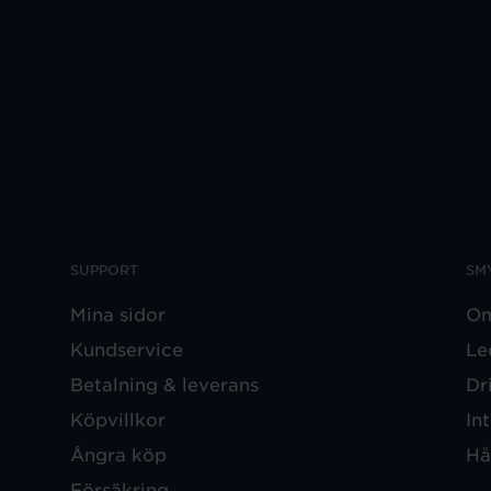
SUPPORT
SM
Mina sidor
Om
Kundservice
Le
Betalning & leverans
Dr
Köpvillkor
In
Ångra köp
Hå
Försäkring