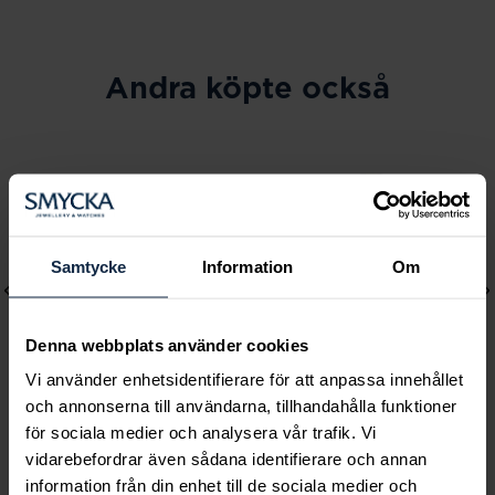
Andra köpte också
Samtycke
Information
Om
Denna webbplats använder cookies
Vi använder enhetsidentifierare för att anpassa innehållet
och annonserna till användarna, tillhandahålla funktioner
för sociala medier och analysera vår trafik. Vi
Lily and Rose
Mockberg
vidarebefordrar även sådana identifierare och annan
Emily pearl bracelet -
Royal Watch 28 mm
information från din enhet till de sociala medier och