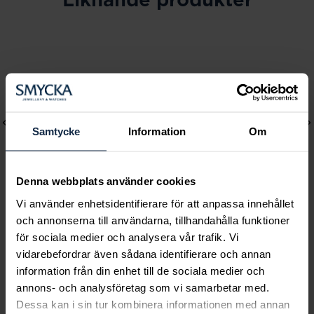
Samtycke
Information
Om
Denna webbplats använder cookies
Vi använder enhetsidentifierare för att anpassa innehållet
och annonserna till användarna, tillhandahålla funktioner
Lily and Rose
Lily and Rose
för sociala medier och analysera vår trafik. Vi
Alice earrings - Crystal
Alice earrings - Crystal
vidarebefordrar även sådana identifierare och annan
(Gold)
Pris
599 kr
:
599 kr
information från din enhet till de sociala medier och
Pris
599 kr
:
599 kr
annons- och analysföretag som vi samarbetar med.
Dessa kan i sin tur kombinera informationen med annan