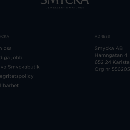
YCKA
ADRESS
 oss
Smycka AB
Hamngatan 4
diga jobb
652 24 Karlst
iva Smyckabutik
Org nr 55620
tegritetspolicy
llbarhet