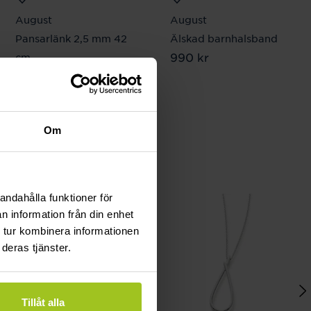
August
August
Pansarlänk 2,5 mm 42
Älskad barnhalsband
Pris
990 kr
:
990 kr
cm
Pris
1 080 kr
:
1 080 kr
Om
andahålla funktioner för
n information från din enhet
 tur kombinera informationen
deras tjänster.
Tillåt alla