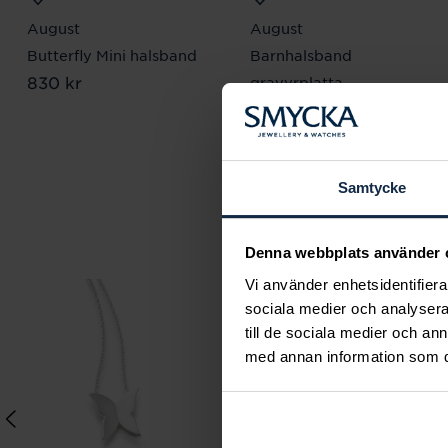
August
August
Butterfly Mini halsband
Barnhalsband
Pris
830 kr
:
830 kr
gravyrplatta
Pris
760 kr
:
760 kr
Samtycke
Denna webbplats använder 
Vi använder enhetsidentifierar
sociala medier och analysera 
till de sociala medier och a
med annan information som du 