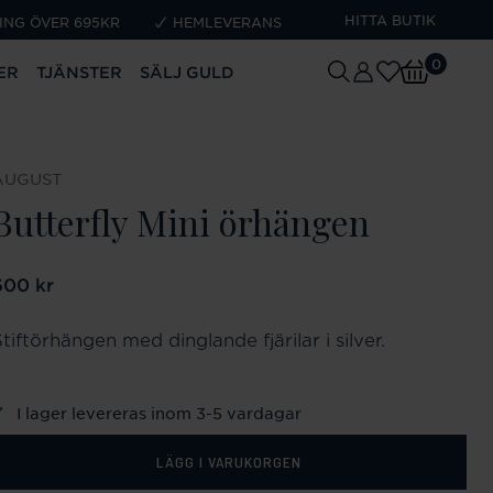
HITTA BUTIK
ING ÖVER 695KR
HEMLEVERANS
0
ER
TJÄNSTER
SÄLJ GULD
AUGUST
Butterfly Mini örhängen
ris
600 kr
:
600 kr
tiftörhängen med dinglande fjärilar i silver.
I lager levereras inom 3-5 vardagar
LÄGG I VARUKORGEN