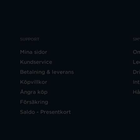
SUPPORT
SM
Mina sidor
Om
Kundservice
Le
Betalning & leverans
Dr
Köpvillkor
In
Ångra köp
Hå
Försäkring
Saldo - Presentkort