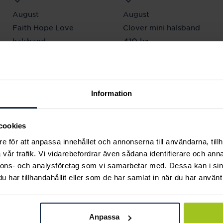
August
August
Faith Hope Love
Clover mini halsband
Pris
410 kr
:
410 kr
halsband
Pris
570 kr
:
570 kr
Information
Andra köpte också
cookies
e för att anpassa innehållet och annonserna till användarna, tillh
vår trafik. Vi vidarebefordrar även sådana identifierare och anna
nnons- och analysföretag som vi samarbetar med. Dessa kan i sin
har tillhandahållit eller som de har samlat in när du har använt 
Anpassa