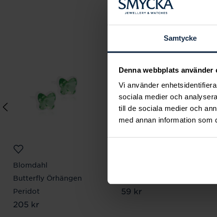
Samtycke
Denna webbplats använder 
Vi använder enhetsidentifierar
sociala medier och analysera 
till de sociala medier och a
med annan information som du 
Blomdahl
Blomdahl
Butterfly Örhängen
Skin friendly stoppers
Pris
59 kr
:
59 kr
Peridot
Pris
205 kr
:
205 kr