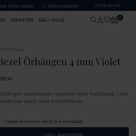
HITTA BUTIK
ING ÖVER 695KR
HEMLEVERANS
0
ER
TJÄNSTER
SÄLJ GULD
BLOMDAHL
Bezel Örhängen 4 mm Violet
ris
135 kr
:
135 kr
Örhängen utvecklade i samråd med hudläkare, i ren
medicinsk plast med kristallstenar
I lager levereras inom 3-5 vardagar
LÄGG I VARUKORGEN