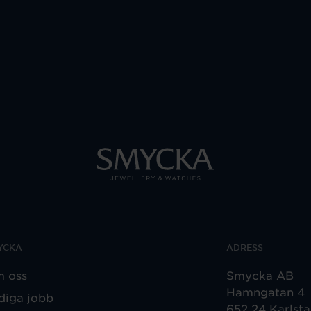
YCKA
ADRESS
 oss
Smycka AB
Hamngatan 4
diga jobb
652 24 Karlst