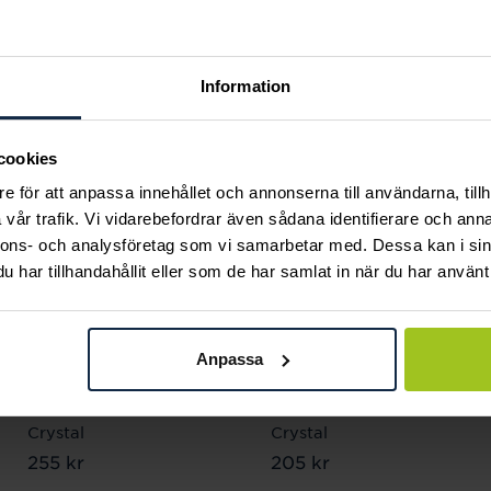
Andra köpte också
Information
cookies
e för att anpassa innehållet och annonserna till användarna, tillh
vår trafik. Vi vidarebefordrar även sådana identifierare och anna
nnons- och analysföretag som vi samarbetar med. Dessa kan i sin
har tillhandahållit eller som de har samlat in när du har använt 
Anpassa
Blomdahl
Blomdahl
Bezel Örhängen 4 mm
Bezel Örhängen 8 mm
Crystal
Crystal
Pris
255 kr
:
255 kr
Pris
205 kr
:
205 kr