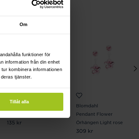
Om
andahålla funktioner för
n information från din enhet
 tur kombinera informationen
deras tjänster.
Tillåt alla
Blomdahl
Blomdahl
Ear Rings 14 mm
Pendant Flower
Pris
135 kr
:
135 kr
Örhängen Light rose
Pris
309 kr
:
309 kr