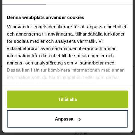
Andra köpte också
Denna webbplats använder cookies
Vi använder enhetsidentifierare för att anpassa innehållet
och annonserna till användarna, tillhandahålla funktioner
för sociala medier och analysera vår trafik. Vi
vidarebefordrar även sådana identifierare och annan
information från din enhet till de sociala medier och
annons- och analysföretag som vi samarbetar med.
Dessa kan i sin tur kombinera informationen med annan
information som du har tillhandahållit eller som de har
samlat in när du har använt deras tjänster.
Tillåt alla
Blomdahl
Blomdahl
Bezel Örhänge 6 mm
Pendant Star Örhänge
Anpassa
Pris
205 kr
:
205 kr
lilac shimmer
Pris
309 kr
:
309 kr