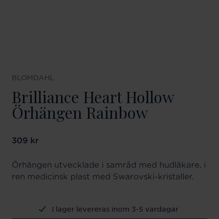
BLOMDAHL
Brilliance Heart Hollow
Örhängen Rainbow
Pris
309 kr
:
309 kr
Örhängen utvecklade i samråd med hudläkare, i
ren medicinsk plast med Swarovski-kristaller.
I lager levereras inom 3-5 vardagar