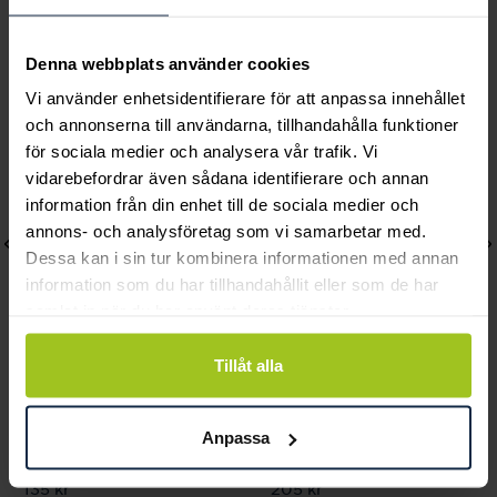
Andra köpte också
Denna webbplats använder cookies
Vi använder enhetsidentifierare för att anpassa innehållet
och annonserna till användarna, tillhandahålla funktioner
för sociala medier och analysera vår trafik. Vi
vidarebefordrar även sådana identifierare och annan
information från din enhet till de sociala medier och
annons- och analysföretag som vi samarbetar med.
Dessa kan i sin tur kombinera informationen med annan
information som du har tillhandahållit eller som de har
samlat in när du har använt deras tjänster.
Tillåt alla
Blomdahl
Blomdahl
Bezel Örhängen 4 mm
Bezel Örhängen 6 mm
Anpassa
Violet
Jet
Pris
135 kr
:
135 kr
Pris
205 kr
:
205 kr