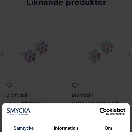
Liknande produkter
Blomdahl
Blomdahl
Daisy Örhängen
Daisy Örhängen Light
Violet/Crystal
fantasy
Pris
205 kr
:
205 kr
Pris
205 kr
:
205 kr
Samtycke
Information
Om