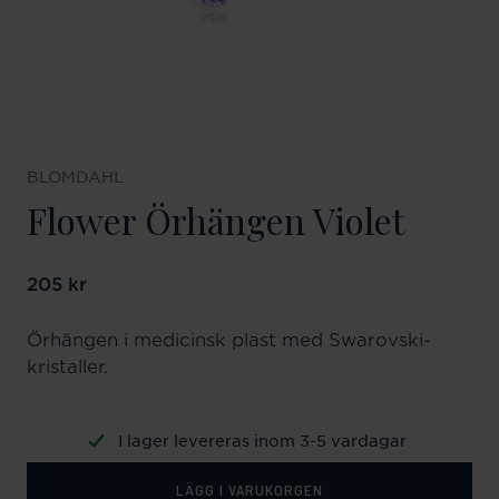
BLOMDAHL
Flower Örhängen Violet
Pris
205 kr
:
205 kr
Örhängen i medicinsk plast med Swarovski-
kristaller.
I lager levereras inom 3-5 vardagar
LÄGG I VARUKORGEN