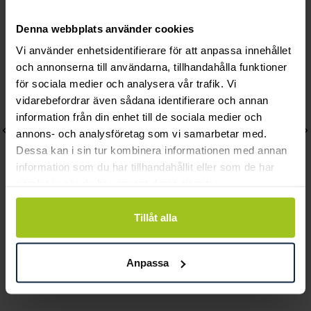
Andra köpte också
Denna webbplats använder cookies
Vi använder enhetsidentifierare för att anpassa innehållet
och annonserna till användarna, tillhandahålla funktioner
för sociala medier och analysera vår trafik. Vi
vidarebefordrar även sådana identifierare och annan
information från din enhet till de sociala medier och
annons- och analysföretag som vi samarbetar med.
Dessa kan i sin tur kombinera informationen med annan
information som du har tillhandahållit eller som de har
samlat in när du har använt deras tjänster.
Tillåt alla
Blomdahl
Blomdahl
Bezel Örhängen 4 mm
Bezel Örhängen 3 mm
Anpassa
Crystal
Crystal
Pris
255 kr
:
255 kr
Pris
255 kr
:
255 kr